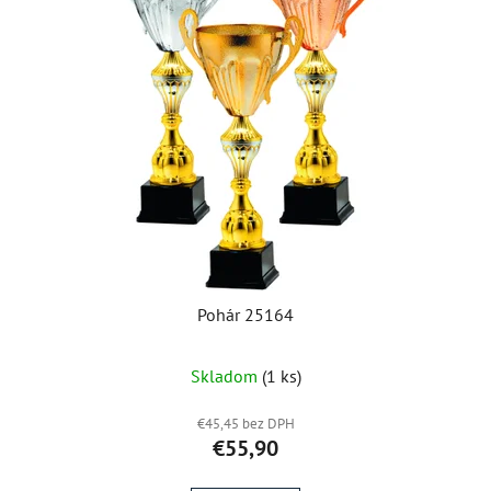
Pohár 25164
Skladom
(1 ks)
€45,45 bez DPH
€55,90