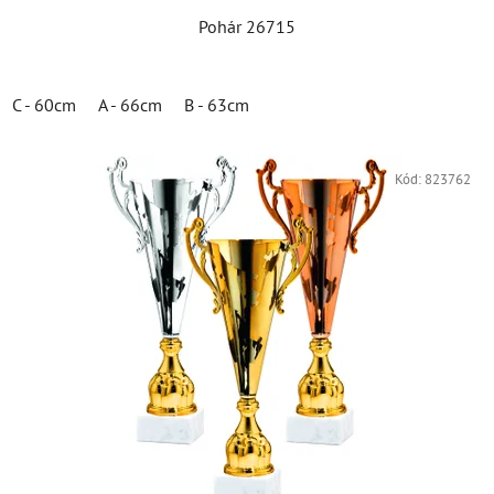
Pohár 26715
C - 60cm
A - 66cm
B - 63cm
Kód:
823762