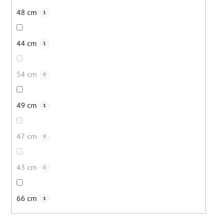
48 cm
1
44 cm
1
54 cm
0
49 cm
1
47 cm
0
43 cm
0
66 cm
1