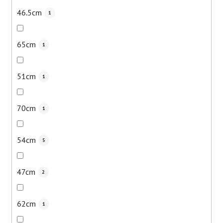
46.5cm
1
65cm
1
51cm
1
70cm
1
54cm
5
47cm
2
62cm
1