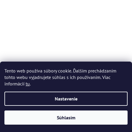
Tento web používa súbory cookie. Ďalším prechádzaním
tohto webu vyjadrujete súhlas s ich používaním. Viac
Pohár 9044
informácií
tu
.
Skladom
(2 ks)
Nastavenie
od €35,93 bez DPH
€44,20
od
Súhlasím