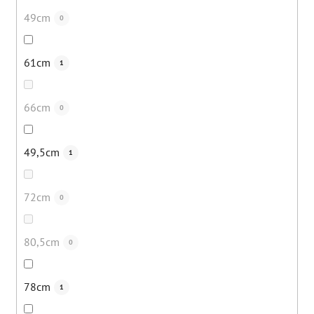
49cm
0
61cm
1
66cm
0
49,5cm
1
72cm
0
80,5cm
0
78cm
1