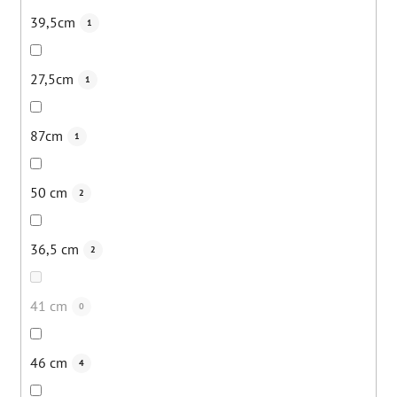
39,5cm
1
27,5cm
1
87cm
1
50 cm
2
36,5 cm
2
41 cm
0
46 cm
4