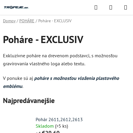
Prejsť
Hľadať
NÁKUP
na
KOŠÍK
obsah
Domov
/
POHÁRE
/
Poháre - EXCLUSIV
Poháre - EXCLUSIV
Exkluzívne poháre na drevenom podstavci, s možnosťou
gravírovania vlastného loga alebo textu.
V ponuke sú aj
poháre s možnosťou vloženia plastového
emblému
.
Najpredávanejšie
Pohár 2611,2612,2613
Skladom
(>5 ks)