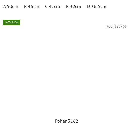
A 50cm
B 46cm
C 42cm
E 32cm
D 36,5cm
NOVINKA
Kód:
823708
Pohár 3162