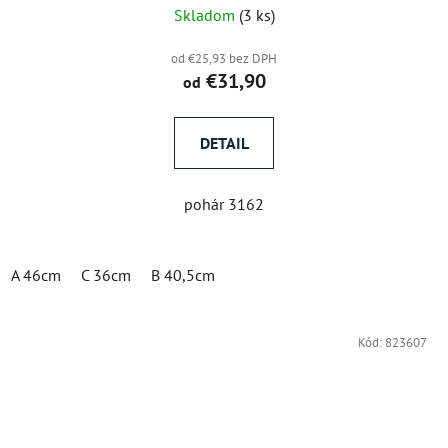
Skladom
(3 ks)
od €25,93 bez DPH
€31,90
od
DETAIL
pohár 3162
A 46cm
C 36cm
B 40,5cm
Kód:
823607