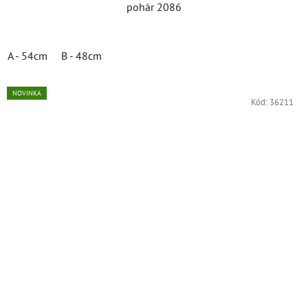
pohár 2086
A - 54cm
B - 48cm
NOVINKA
Kód:
36211