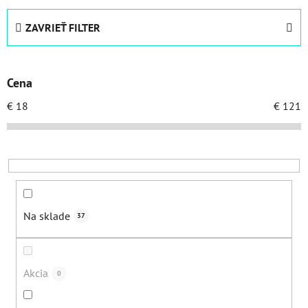
d
e
ZAVRIEŤ FILTER
n
i
e
Cena
p
r
€
18
€
121
o
d
u
k
t
o
Na sklade
37
v
Akcia
0