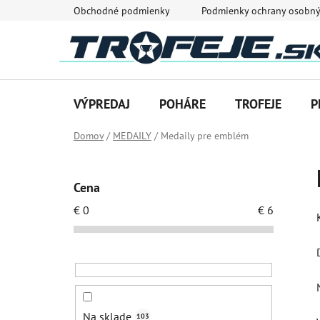
Prejsť
Obchodné podmienky
Podmienky ochrany osobný
na
obsah
VÝPREDAJ
POHÁRE
TROFEJE
P
Domov
/
MEDAILY
/
Medaily pre emblém
B
o
Cena
č
€
0
€
6
n
ý
p
a
n
e
Na sklade
103