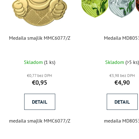
s
p
r
o
d
Medaila smajlik MMC6077/Z
Medaila MD805
u
k
t
Skladom
(1 ks)
Skladom
(>5 ks
o
v
€0,77 bez DPH
€3,98 bez DPH
€0,95
€4,90
DETAIL
DETAIL
medaila smajlik MMC6077/Z
medaila MD805