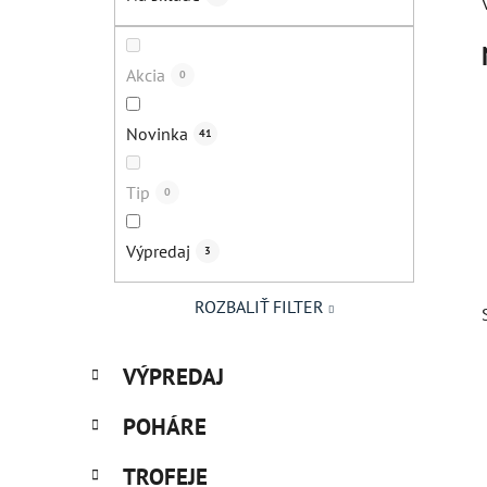
l
Akcia
0
Novinka
41
Tip
0
Výpredaj
3
ROZBALIŤ FILTER
K
Preskočiť
VÝPREDAJ
a
kategórie
t
POHÁRE
e
g
i
TROFEJE
ó