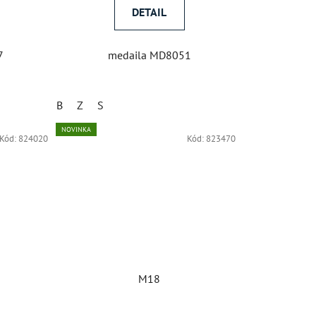
DETAIL
7
medaila MD8051
B
Z
S
NOVINKA
Kód:
824020
Kód:
823470
M18