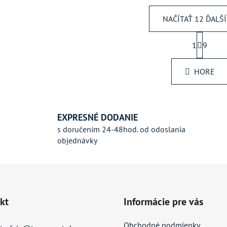
NAČÍTAŤ 12 ĎALŠ
S
1
t
9
O
r
v
á
l
HORE
n
á
k
d
o
v
a
a
c
EXPRESNÉ DODANIE
n
i
s doručením 24-48hod. od odoslania
i
e
objednávky
e
p
r
v
k
y
kt
Informácie pre vás
v
ý
Obchodné podmienky