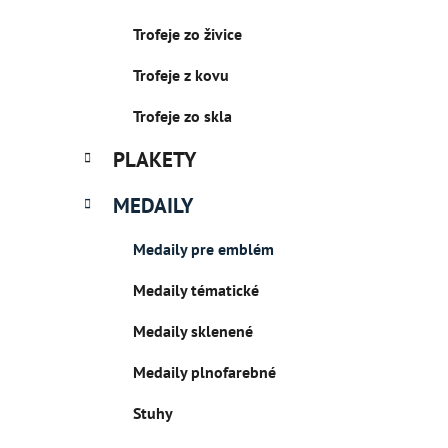
r
Trofeje zo živice
i
e
Trofeje z kovu
Trofeje zo skla
PLAKETY
MEDAILY
Medaily pre emblém
Medaily tématické
Medaily sklenené
Medaily plnofarebné
Stuhy