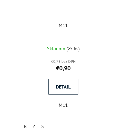
M11
)
Skladom
(>5 ks)
€0,73 bez DPH
€0,90
DETAIL
M11
B
Z
S