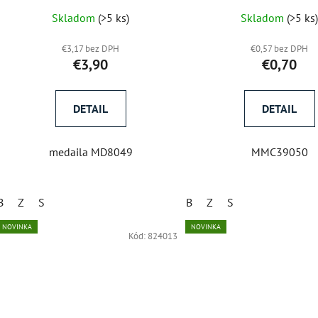
Skladom
(>5 ks)
Skladom
(>5 ks
€3,17 bez DPH
€0,57 bez DPH
€3,90
€0,70
DETAIL
DETAIL
medaila MD8049
MMC39050
B
Z
S
B
Z
S
NOVINKA
NOVINKA
Kód:
824013