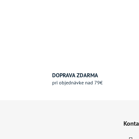
DOPRAVA ZDARMA
pri objednávke nad 79€
Z
á
Konta
p
ä