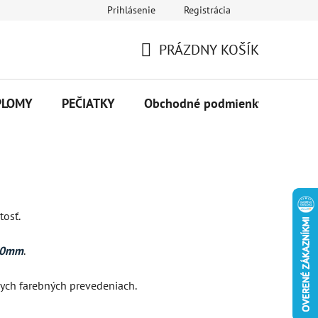
Prihlásenie
Registrácia
PRÁZDNY KOŠÍK
NÁKUPNÝ
KOŠÍK
PLOMY
PEČIATKY
Obchodné podmienky
Kon
tosť.
0mm
.
nych farebných prevedeniach.