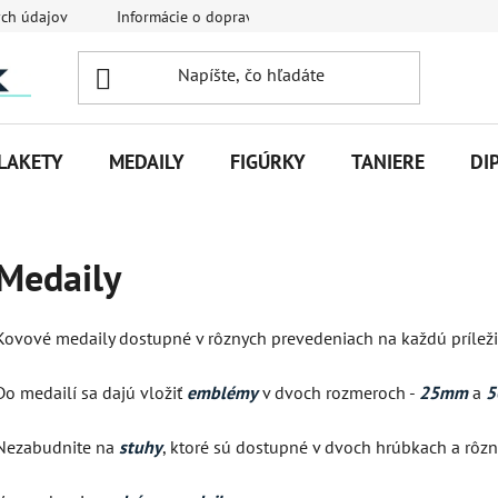
ch údajov
Informácie o doprave
Veľkoobchodná spolupráca
LAKETY
MEDAILY
FIGÚRKY
TANIERE
DI
Medaily
Kovové medaily dostupné v rôznych prevedeniach na každú príleži
Do medailí sa dajú vložiť
emblémy
v dvoch rozmeroch -
25mm
a
5
Nezabudnite na
stuhy
, ktoré sú dostupné v dvoch hrúbkach a rôz