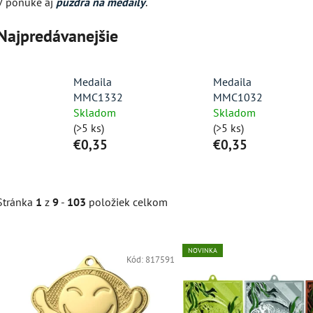
V ponuke aj
puzdrá na medaily
.
Najpredávanejšie
Medaila
Medaila
MMC1332
MMC1032
Skladom
Skladom
(>5 ks)
(>5 ks)
€0,35
€0,35
Stránka
1
z
9
-
103
položiek celkom
V
NOVINKA
ý
Kód:
817591
p