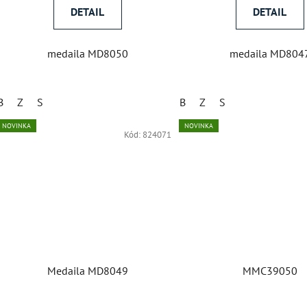
DETAIL
DETAIL
medaila MD8050
medaila MD804
B
Z
S
B
Z
S
NOVINKA
NOVINKA
Kód:
824071
Medaila MD8049
MMC39050