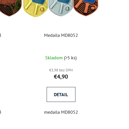
p
r
o
d
u
3
Medaila MD8052
k
t
o
)
Skladom
(>5 ks)
v
€3,98 bez DPH
€4,90
DETAIL
3
medaila MD8052