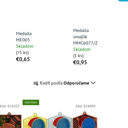
Medaila
Medaila
smajlik
ME005
MMC6077/Z
Skladom
Skladom
(>5 ks)
(1 ks)
€0,65
€0,95
R
Radiť podľa:
Odporúčame
a
d
e
NOVINKA
Kód:
824103
Kód:
824099
n
i
e