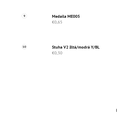
Medaila ME005
€0,65
Stuha V2 žltá/modrá Y/BL
€0,30