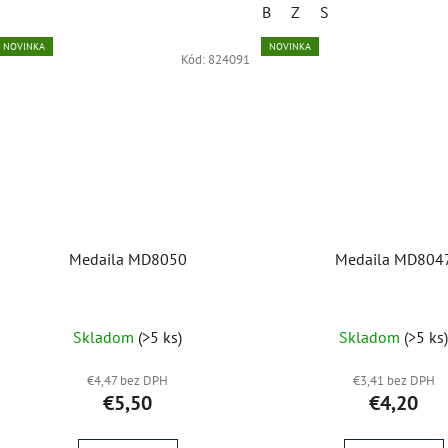
B
Z
S
NOVINKA
NOVINKA
Kód:
824091
Medaila MD8050
Medaila MD804
Skladom
(>5 ks)
Skladom
(>5 ks
€4,47 bez DPH
€3,41 bez DPH
€5,50
€4,20