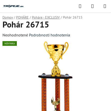
Prejsť
Hľadať
NÁKUP
na
KOŠÍK
obsah
Domov
/
POHÁRE
/
Poháre - EXCLUSIV
/
Pohár 26715
Pohár 26715
Priemerné
Neohodnotené
Podrobnosti hodnotenia
hodnotenie
NOVINKA
produktu
je
0,0
z
5
hviezdičiek.