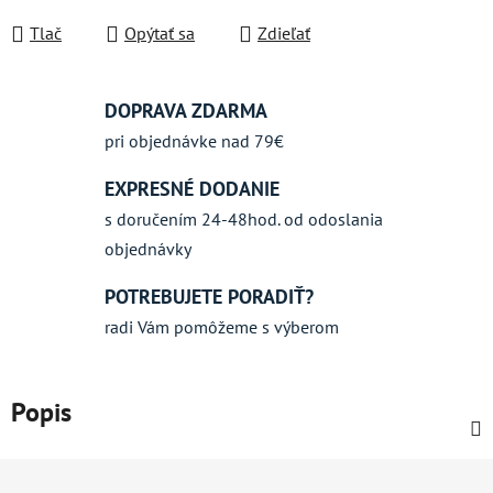
Jednotková cena:
Tlač
Opýtať sa
Zdieľať
DOPRAVA ZDARMA
pri objednávke nad 79€
EXPRESNÉ DODANIE
s doručením 24-48hod. od odoslania
objednávky
POTREBUJETE PORADIŤ?
radi Vám pomôžeme s výberom
Popis
Z