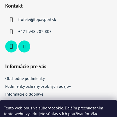
á
Kontakt
p
ä
trofeje
@
topasport.sk
t
i
+421 948 282 803
e
Informácie pre vás
Obchodné podmienky
Podmienky ochrany osobných údajov
Informácie o doprave
Veľkoobchodná spolupráca
Tento web používa súbory cookie. Ďalším prechádzaním
tohto webu vyjadrujete súhlas s ich používaním. Viac