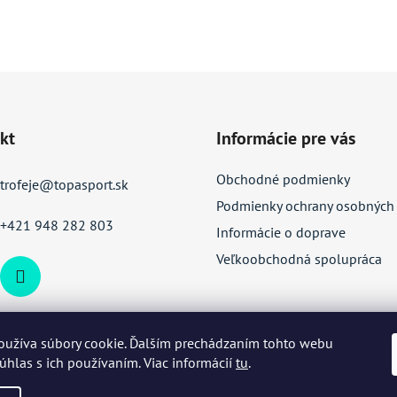
kt
Informácie pre vás
Obchodné podmienky
trofeje
@
topasport.sk
Podmienky ochrany osobných
+421 948 282 803
Informácie o doprave
Veľkoobchodná spolupráca
oužíva súbory cookie. Ďalším prechádzaním tohto webu
súhlas s ich používaním. Viac informácií
tu
.