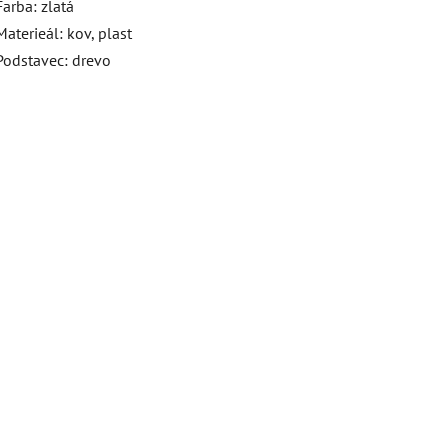
Farba: zlatá
Materieál: kov, plast
Podstavec: drevo