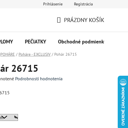
Prihlásenie
Registrácia
PRÁZDNY KOŠÍK
NÁKUPNÝ
KOŠÍK
PLOMY
PEČIATKY
Obchodné podmienky
Kon
POHÁRE
/
Poháre - EXCLUSIV
/
Pohár 26715
ár 26715
né
notené
Podrobnosti hodnotenia
enie
26715
tu
a