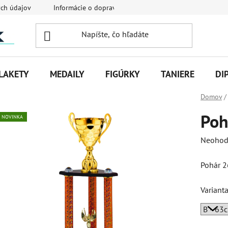
ch údajov
Informácie o doprave
Veľkoobchodná spolupráca
LAKETY
MEDAILY
FIGÚRKY
TANIERE
DI
Domov
/
Poh
NOVINKA
Priemer
Neohod
hodnot
Pohár 
produk
je
Variant
0,0
z
5