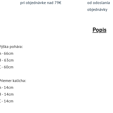
pri objednávke nad 79€
od odoslania
objednávky
Popis
Výška pohára:
A - 66cm
B - 63cm
C - 60cm
Priemer kalicha:
A - 14cm
B - 14cm
C - 14cm