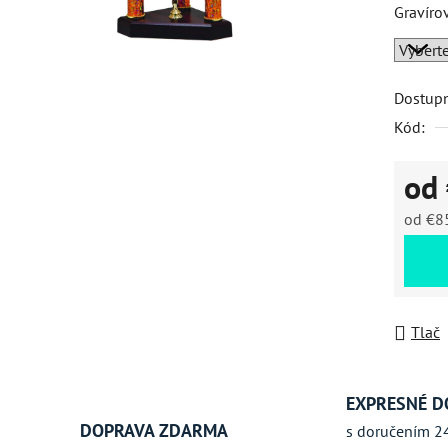
Gravíro
hviezdič
Dostup
Kód:
od
od
€8
Jednot
Tlač
EXPRESNÉ D
DOPRAVA ZDARMA
s doručením 2