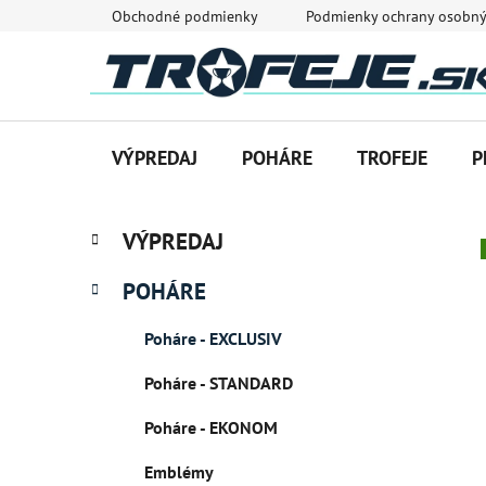
Prejsť
Obchodné podmienky
Podmienky ochrany osobný
na
obsah
VÝPREDAJ
POHÁRE
TROFEJE
P
B
K
Preskočiť
VÝPREDAJ
a
o
kategórie
t
č
POHÁRE
e
n
g
ý
Poháre - EXCLUSIV
ó
p
r
Poháre - STANDARD
i
a
e
n
Poháre - EKONOM
e
Emblémy
l