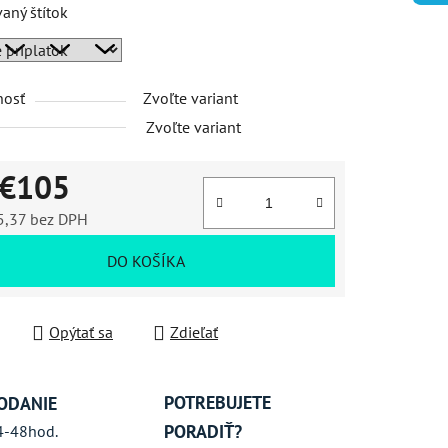
vaný štítok
iek.
nosť
Zvoľte variant
Zvoľte variant
€105
5,37
bez DPH
ková cena:
DO KOŠÍKA
Opýtať sa
Zdieľať
POTREBUJETE
ODANIE
PORADIŤ?
4-48hod.