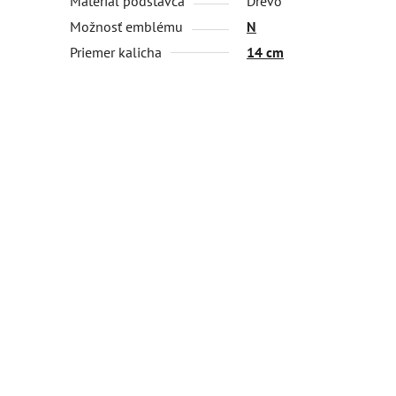
Materiál podstavca
Drevo
Možnosť emblému
N
Priemer kalicha
14 cm