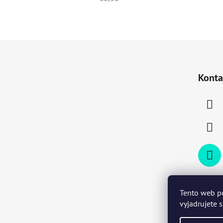
Z
á
Konta
p
ä
t
i
e
Tento web p
vyjadrujete 