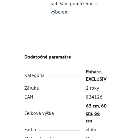
radi Vám pomôžeme s
výberom
Dodatočné parametre
Poháre -
Kategória
EXCLUSIV
Záruka
2 roky
EAN
824126
63 cm
,
60
Celková výška
cm
,
66
cm
Farba
zlato