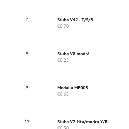
Stuha V42 - Z/S/B
€0,70
Stuha V8 modrá
€0,25
Medaila ME005
€0,65
Stuha V2 žltá/modrá Y/BL
€0,30