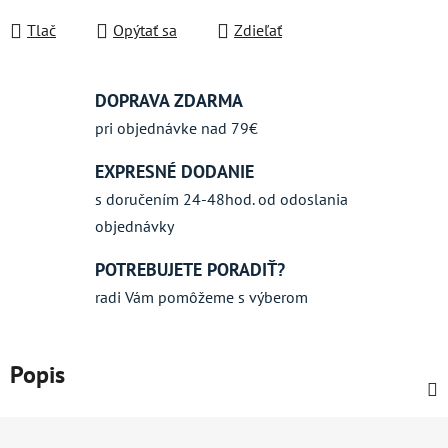
Jednotková cena:
Tlač
Opýtať sa
Zdieľať
DOPRAVA ZDARMA
pri objednávke nad 79€
EXPRESNÉ DODANIE
s doručením 24-48hod. od odoslania
objednávky
POTREBUJETE PORADIŤ?
radi Vám pomôžeme s výberom
Popis
Z