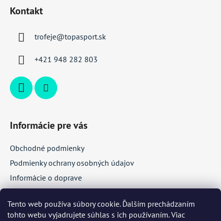
á
Kontakt
p
ä
trofeje
@
topasport.sk
t
i
+421 948 282 803
e
Informácie pre vás
Obchodné podmienky
Podmienky ochrany osobných údajov
Informácie o doprave
Veľkoobchodná spolupráca
Tento web používa súbory cookie. Ďalším prechádzaním
tohto webu vyjadrujete súhlas s ich používaním. Viac