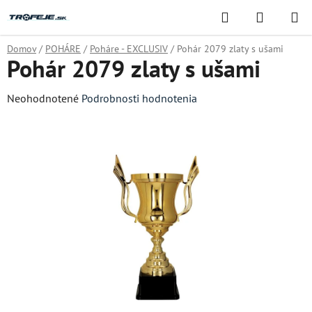
Prejsť
Hľadať
NÁKUP
na
KOŠÍK
obsah
Domov
/
POHÁRE
/
Poháre - EXCLUSIV
/
Pohár 2079 zlaty s ušami
Pohár 2079 zlaty s ušami
Priemerné
Neohodnotené
Podrobnosti hodnotenia
hodnotenie
produktu
je
0,0
z
5
hviezdičiek.