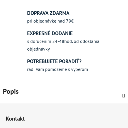
DOPRAVA ZDARMA
pri objednávke nad 79€
EXPRESNÉ DODANIE
s doručením 24-48hod. od odoslania
objednávky
POTREBUJETE PORADIŤ?
radi Vám pomôžeme s výberom
Popis
Z
á
Kontakt
p