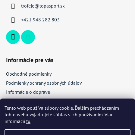
ä
trofeje
@
topasport.sk
t
i
+421 948 282 803
e
Informácie pre vás
Obchodné podmienky
Podmienky ochrany osobných údajov
Informácie o doprave
Veľkoobchodná spolupráca
Tento web používa súbory cookie. Ďalším prechádzaním
tohto webu vyjadrujete súhlas s ich používaním. Viac
Facebook
informácií
tu
.