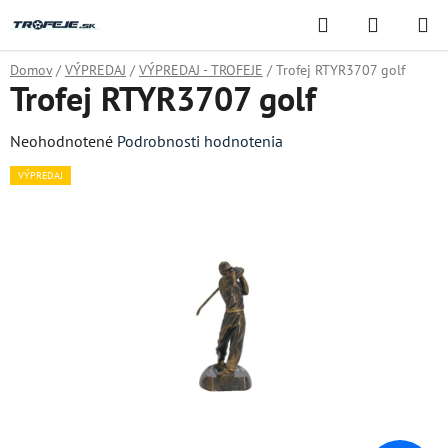
Prejsť
Hľadať
NÁKUP
na
KOŠÍK
obsah
Domov
/
VÝPREDAJ
/
VÝPREDAJ - TROFEJE
/
Trofej RTYR3707 golf
Trofej RTYR3707 golf
Priemerné
Neohodnotené
Podrobnosti hodnotenia
hodnotenie
VÝPREDAJ
produktu
je
0,0
z
5
hviezdičiek.