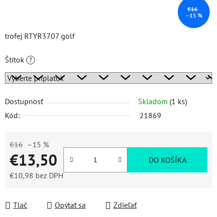
€16
–15 %
trofej RTYR3707 golf
Štítok
?
Dostupnosť
Skladom
(1 ks)
Kód:
21869
€16
–15 %
€13,50
DO KOŠÍKA
€10,98
bez DPH
Jednotková cena:
Tlač
Opýtať sa
Zdieľať