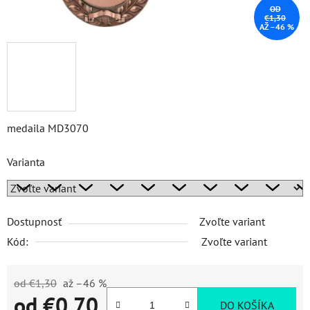
OD
€1,30
AŽ –46 %
medaila MD3070
Varianta
Dostupnosť
Zvoľte variant
Kód:
Zvoľte variant
od €1,30
až –46 %
od
€0,70
DO KOŠÍKA