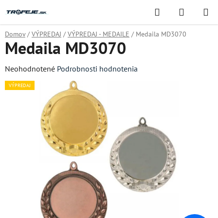
Prejsť
Hľadať
NÁKUP
na
KOŠÍK
obsah
Domov
/
VÝPREDAJ
/
VÝPREDAJ - MEDAILE
/
Medaila MD3070
Medaila MD3070
Priemerné
Neohodnotené
Podrobnosti hodnotenia
hodnotenie
VÝPREDAJ
produktu
je
0,0
z
5
hviezdičiek.