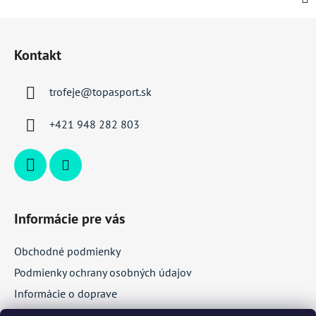
Z
á
Kontakt
p
ä
trofeje
@
topasport.sk
t
i
+421 948 282 803
e
Informácie pre vás
Obchodné podmienky
Podmienky ochrany osobných údajov
Informácie o doprave
Veľkoobchodná spolupráca