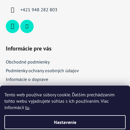
i
+421 948 282 803
e
Informácie pre vás
Obchodné podmienky
Podmienky ochrany osobných údajov
Informácie o doprave
Veľkoobchodná spolupráca
Tento web používa súbory cookie. Ďalším prechádzaním
tohto webu vyjadrujete súhlas s ich používaním. Viac
Facebook
informácií
tu
.
Nastavenie