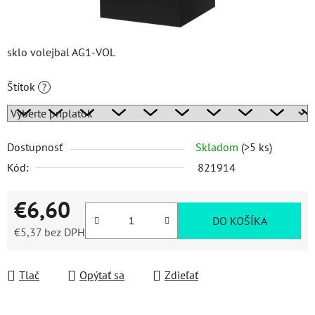
sklo volejbal AG1-VOL
Štítok
?
Dostupnosť
Skladom
(>5 ks)
Kód:
821914
€6,60
DO KOŠÍKA
€5,37
bez DPH
Jednotková cena:
Tlač
Opýtať sa
Zdieľať