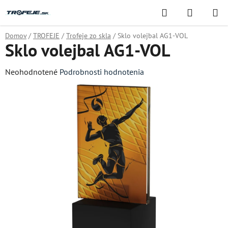
Prejsť
Hľadať
NÁKUP
na
KOŠÍK
obsah
Domov
/
TROFEJE
/
Trofeje zo skla
/
Sklo volejbal AG1-VOL
Sklo volejbal AG1-VOL
Priemerné
Neohodnotené
Podrobnosti hodnotenia
hodnotenie
produktu
je
0,0
z
5
hviezdičiek.