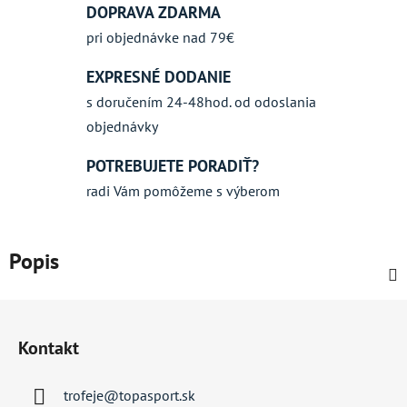
DOPRAVA ZDARMA
pri objednávke nad 79€
EXPRESNÉ DODANIE
s doručením 24-48hod. od odoslania
objednávky
POTREBUJETE PORADIŤ?
radi Vám pomôžeme s výberom
Popis
Z
á
Kontakt
p
ä
trofeje
@
topasport.sk
t