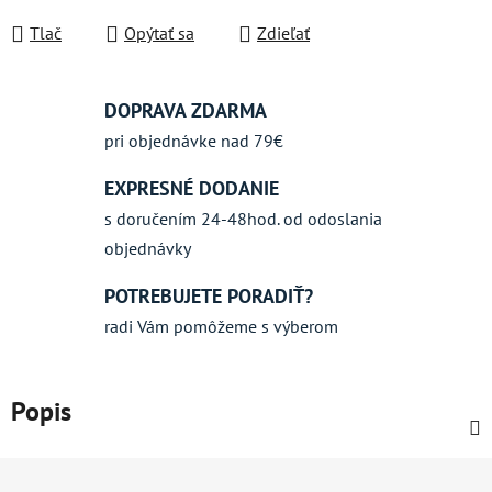
Jednotková cena:
Tlač
Opýtať sa
Zdieľať
DOPRAVA ZDARMA
pri objednávke nad 79€
EXPRESNÉ DODANIE
s doručením 24-48hod. od odoslania
objednávky
POTREBUJETE PORADIŤ?
radi Vám pomôžeme s výberom
Popis
Z