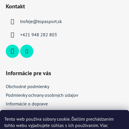
á
Kontakt
p
ä
trofeje
@
topasport.sk
t
i
+421 948 282 803
e
Informácie pre vás
Obchodné podmienky
Podmienky ochrany osobných údajov
Informácie o doprave
Veľkoobchodná spolupráca
Tento web používa súbory cookie. Ďalším prechádzaním
tohto webu vyjadrujete súhlas s ich používaním. Viac