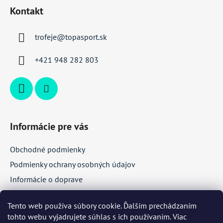
á
Kontakt
p
ä
trofeje
@
topasport.sk
t
i
+421 948 282 803
e
Informácie pre vás
Obchodné podmienky
Podmienky ochrany osobných údajov
Informácie o doprave
Veľkoobchodná spolupráca
Tento web používa súbory cookie. Ďalším prechádzaním
tohto webu vyjadrujete súhlas s ich používaním. Viac