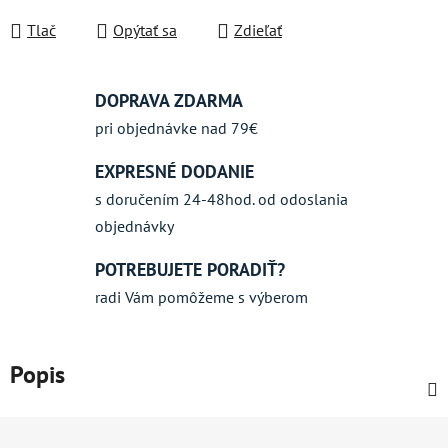
Jednotková cena:
Tlač
Opýtať sa
Zdieľať
DOPRAVA ZDARMA
pri objednávke nad 79€
EXPRESNÉ DODANIE
s doručením 24-48hod. od odoslania
objednávky
POTREBUJETE PORADIŤ?
radi Vám pomôžeme s výberom
Popis
Z