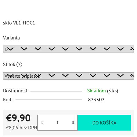
sklo VL1-HOC1
Varianta
Štítok
?
Dostupnosť
Skladom
(3 ks)
Kód:
823302
€9,90
DO KOŠÍKA
€8,05
bez DPH