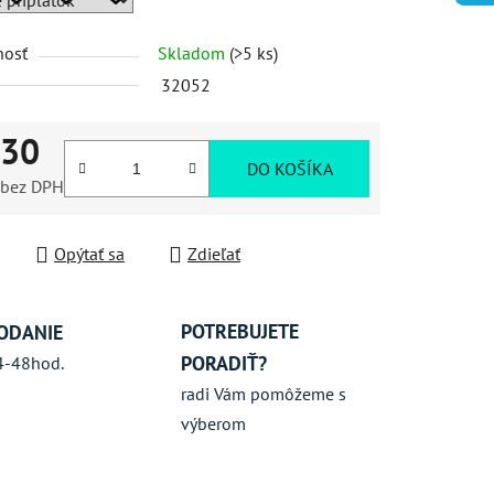
nosť
Skladom
(>5 ks)
iek.
32052
,30
DO KOŠÍKA
bez DPH
ková cena:
Opýtať sa
Zdieľať
POTREBUJETE
ODANIE
PORADIŤ?
4-48hod.
radi Vám pomôžeme s
výberom