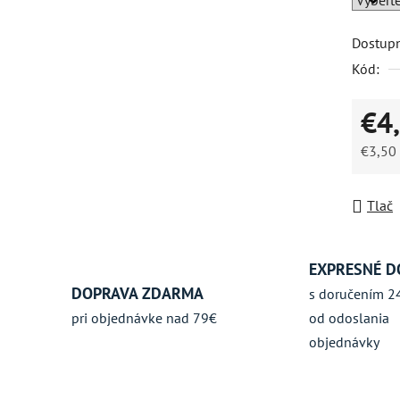
5
Dostup
hviezdič
Kód:
€4
€3,50
Jednot
Tlač
EXPRESNÉ D
DOPRAVA ZDARMA
s doručením 2
pri objednávke nad 79€
od odoslania
objednávky