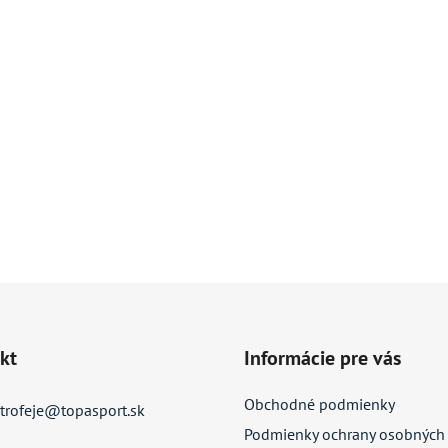
kt
Informácie pre vás
Obchodné podmienky
trofeje
@
topasport.sk
Podmienky ochrany osobných