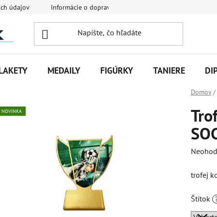
ch údajov
Informácie o doprave
Veľkoobchodná spolupráca
LAKETY
MEDAILY
FIGÚRKY
TANIERE
DI
Domov
/
Tro
NOVINKA
SO
Priemer
Neohod
hodnot
trofej 
produk
je
Štítok
0,0
z