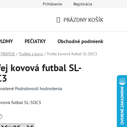
Prihlásenie
Registrácia
PRÁZDNY KOŠÍK
NÁKUPNÝ
KOŠÍK
PLOMY
PEČIATKY
Obchodné podmienky
Kon
TROFEJE
/
Trofeje z kovu
/
Trofej kovová futbal SL-SOC3
fej kovová futbal SL-
C3
né
notené
Podrobnosti hodnotenia
enie
kovová futbal SL-SOC3
tu
?