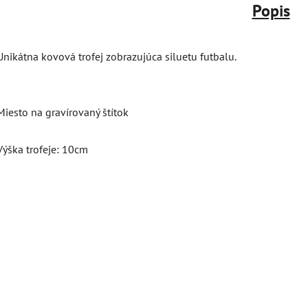
Popis
Unikátna kovová trofej zobrazujúca siluetu futbalu.
Miesto na gravírovaný štítok
Výška trofeje: 10cm