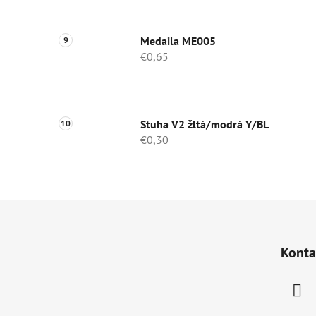
Medaila ME005
€0,65
Stuha V2 žltá/modrá Y/BL
€0,30
Z
á
Konta
p
ä
t
i