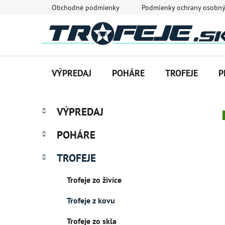
Prejsť
Obchodné podmienky
Podmienky ochrany osobný
na
obsah
VÝPREDAJ
POHÁRE
TROFEJE
P
B
K
Preskočiť
VÝPREDAJ
a
o
kategórie
t
č
POHÁRE
e
n
g
ý
TROFEJE
ó
p
r
Trofeje zo živice
i
a
e
n
Trofeje z kovu
e
l
Trofeje zo skla