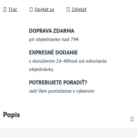
Jednotková cena:
Tlač
Opýtať sa
Zdieľať
DOPRAVA ZDARMA
pri objednávke nad 79€
EXPRESNÉ DODANIE
s doručením 24-48hod. od odoslania
objednávky
POTREBUJETE PORADIŤ?
radi Vám pomôžeme s výberom
Popis
Z