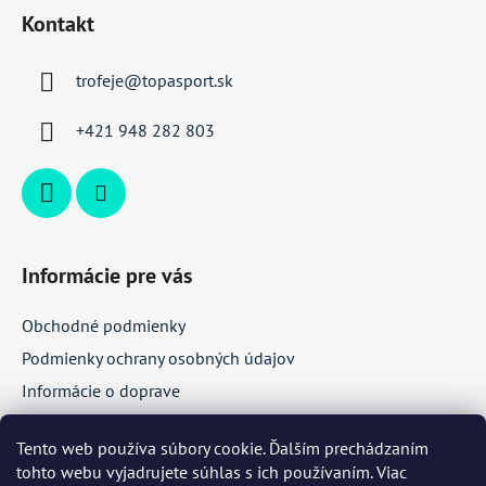
á
Kontakt
p
ä
trofeje
@
topasport.sk
t
i
+421 948 282 803
e
Informácie pre vás
Obchodné podmienky
Podmienky ochrany osobných údajov
Informácie o doprave
Veľkoobchodná spolupráca
Tento web používa súbory cookie. Ďalším prechádzaním
tohto webu vyjadrujete súhlas s ich používaním. Viac