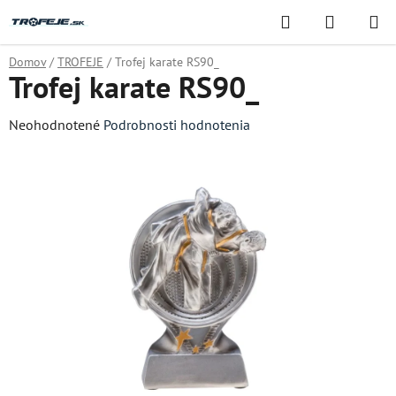
Prejsť
Hľadať
NÁKUP
na
KOŠÍK
obsah
Domov
/
TROFEJE
/
Trofej karate RS90_
Trofej karate RS90_
Priemerné
Neohodnotené
Podrobnosti hodnotenia
hodnotenie
produktu
je
0,0
z
5
hviezdičiek.