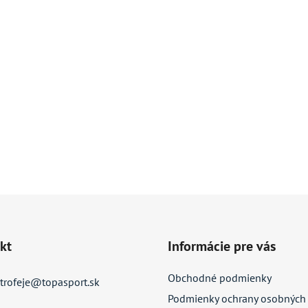
kt
Informácie pre vás
Obchodné podmienky
trofeje
@
topasport.sk
Podmienky ochrany osobných