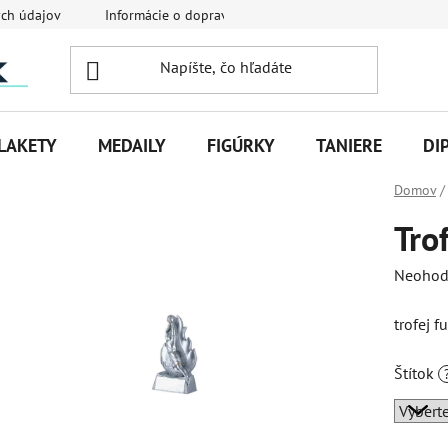
ch údajov
Informácie o doprave
Veľkoobchodná spolupráca
LAKETY
MEDAILY
FIGÚRKY
TANIERE
DI
Domov
/
Tro
Priemer
Neohod
hodnot
trofej 
produk
je
Štítok
0,0
z
5