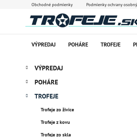
Prejsť
Obchodné podmienky
Podmienky ochrany osobný
na
obsah
VÝPREDAJ
POHÁRE
TROFEJE
P
B
K
Preskočiť
VÝPREDAJ
a
o
kategórie
t
č
POHÁRE
e
n
g
ý
TROFEJE
ó
p
r
Trofeje zo živice
i
a
e
n
Trofeje z kovu
e
l
Trofeje zo skla