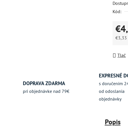
Dostup
hviezdič
Kód:
€4
€3,33
Jednot
Tlač
EXPRESNÉ D
DOPRAVA ZDARMA
s doručením 2
pri objednávke nad 79€
od odoslania
objednávky
Popis