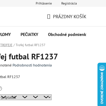
Prihlásenie
Registrácia
PRÁZDNY KOŠÍK
NÁKUPNÝ
KOŠÍK
PLOMY
PEČIATKY
Obchodné podmienky
Kon
TROFEJE
/
Trofej futbal RF1237
fej futbal RF1237
né
notené
Podrobnosti hodnotenia
enie
futbal RF1237
tu
?