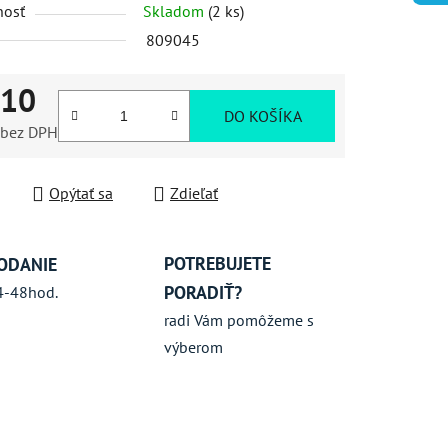
nosť
Skladom
(2 ks)
iek.
809045
,10
DO KOŠÍKA
bez DPH
ková cena:
Opýtať sa
Zdieľať
POTREBUJETE
ODANIE
PORADIŤ?
4-48hod.
radi Vám pomôžeme s
výberom