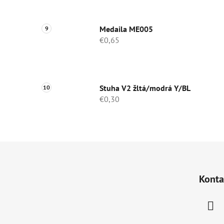
Medaila ME005
€0,65
Stuha V2 žltá/modrá Y/BL
€0,30
Z
á
Konta
p
ä
t
i