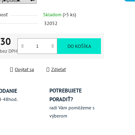
nosť
Skladom
(>5 ks)
iek.
32052
,30
DO KOŠÍKA
bez DPH
ková cena:
Opýtať sa
Zdieľať
POTREBUJETE
ODANIE
PORADIŤ?
4-48hod.
radi Vám pomôžeme s
výberom