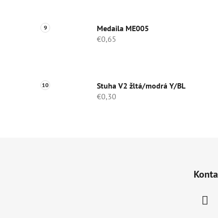
Medaila ME005
€0,65
Stuha V2 žltá/modrá Y/BL
€0,30
Z
á
Konta
p
ä
t
i