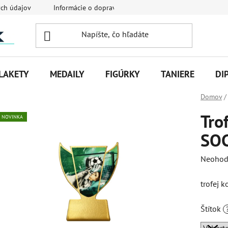
ch údajov
Informácie o doprave
Veľkoobchodná spolupráca
LAKETY
MEDAILY
FIGÚRKY
TANIERE
DI
Domov
/
Tro
NOVINKA
SO
Priemer
Neohod
hodnot
trofej 
produk
je
Štítok
0,0
z