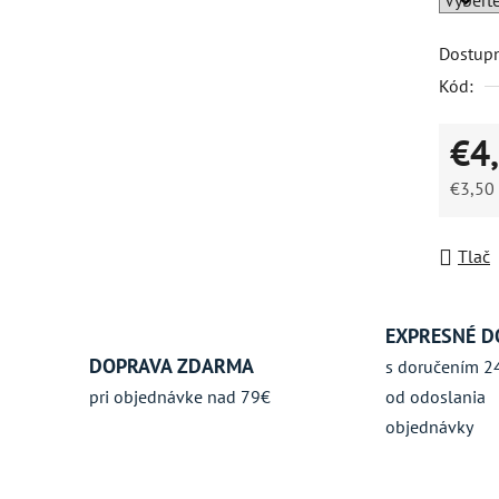
5
Dostup
hviezdič
Kód:
€4
€3,50
Jednot
Tlač
EXPRESNÉ D
DOPRAVA ZDARMA
s doručením 2
pri objednávke nad 79€
od odoslania
objednávky