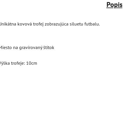
Popis
Unikátna kovová trofej zobrazujúca siluetu futbalu.
Miesto na gravírovaný štítok
Výška trofeje: 10cm