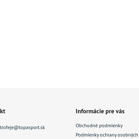
kt
Informácie pre vás
Obchodné podmienky
trofeje
@
topasport.sk
Podmienky ochrany osobných