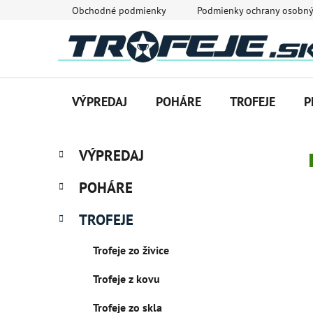
Prejsť
Obchodné podmienky
Podmienky ochrany osobný
na
obsah
VÝPREDAJ
POHÁRE
TROFEJE
P
B
K
Preskočiť
VÝPREDAJ
a
o
kategórie
t
č
POHÁRE
e
n
g
ý
TROFEJE
ó
p
r
Trofeje zo živice
i
a
e
n
Trofeje z kovu
e
l
Trofeje zo skla