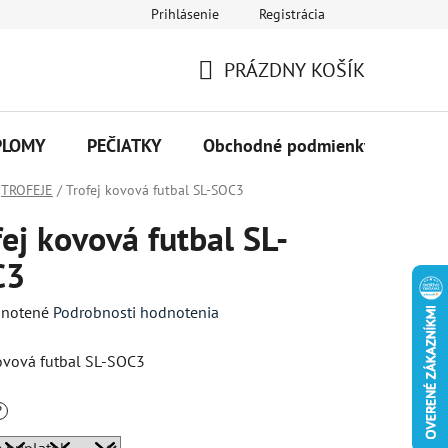
Prihlásenie
Registrácia
PRÁZDNY KOŠÍK
NÁKUPNÝ
KOŠÍK
PLOMY
PEČIATKY
Obchodné podmienky
Kon
TROFEJE
/
Trofej kovová futbal SL-SOC3
fej kovová futbal SL-
C3
né
notené
Podrobnosti hodnotenia
enie
kovová futbal SL-SOC3
tu
?