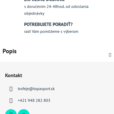
s doručením 24-48hod. od odoslania
objednávky
POTREBUJETE PORADIŤ?
radi Vám pomôžeme s výberom
Popis
Z
á
Kontakt
p
ä
trofeje
@
topasport.sk
t
i
+421 948 282 803
e