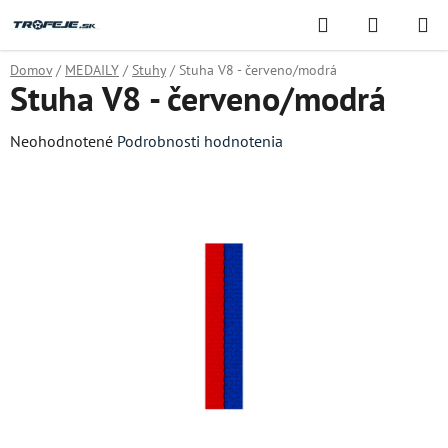
Prejsť
Hľadať
NÁKUP
na
KOŠÍK
obsah
Domov
/
MEDAILY
/
Stuhy
/
Stuha V8 - červeno/modrá
Stuha V8 - červeno/modrá
Priemerné
Neohodnotené
Podrobnosti hodnotenia
hodnotenie
produktu
je
0,0
z
5
hviezdičiek.