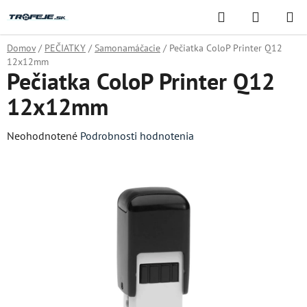
Prejsť
Hľadať
NÁKUP
na
KOŠÍK
obsah
Domov
/
PEČIATKY
/
Samonamáčacie
/
Pečiatka ColoP Printer Q12
12x12mm
Pečiatka ColoP Printer Q12
12x12mm
Priemerné
Neohodnotené
Podrobnosti hodnotenia
hodnotenie
produktu
je
0,0
z
5
hviezdičiek.