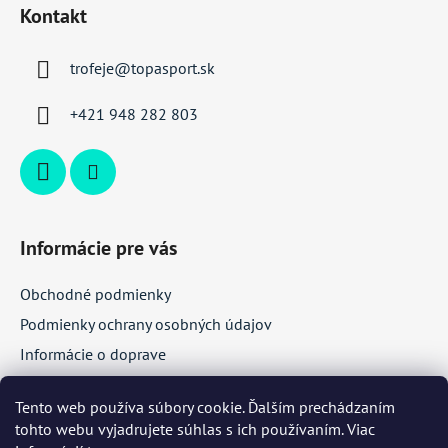
á
Kontakt
p
ä
trofeje
@
topasport.sk
t
i
+421 948 282 803
e
Informácie pre vás
Obchodné podmienky
Podmienky ochrany osobných údajov
Informácie o doprave
Veľkoobchodná spolupráca
Tento web používa súbory cookie. Ďalším prechádzaním
tohto webu vyjadrujete súhlas s ich používaním. Viac