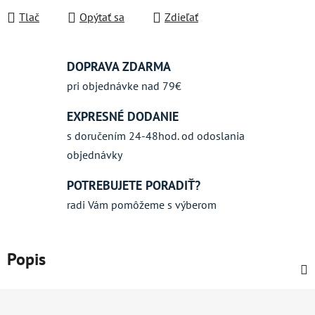
Tlač
Opýtať sa
Zdieľať
DOPRAVA ZDARMA
pri objednávke nad 79€
EXPRESNÉ DODANIE
s doručením 24-48hod. od odoslania
objednávky
POTREBUJETE PORADIŤ?
radi Vám pomôžeme s výberom
Popis
Z