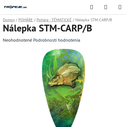
Prejsť
Hľadať
NÁKUP
na
KOŠÍK
obsah
Domov
/
POHÁRE
/
Poháre - TÉMATICKÉ
/
Nálepka STM-CARP/B
Nálepka STM-CARP/B
Priemerné
Neohodnotené
Podrobnosti hodnotenia
hodnotenie
produktu
je
0,0
z
5
hviezdičiek.