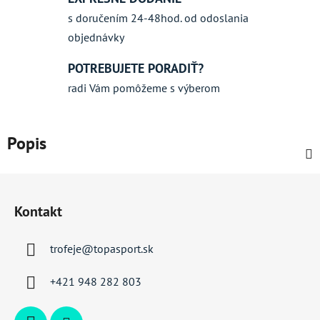
s doručením 24-48hod. od odoslania
objednávky
POTREBUJETE PORADIŤ?
radi Vám pomôžeme s výberom
Popis
Z
á
Kontakt
p
ä
trofeje
@
topasport.sk
t
i
+421 948 282 803
e