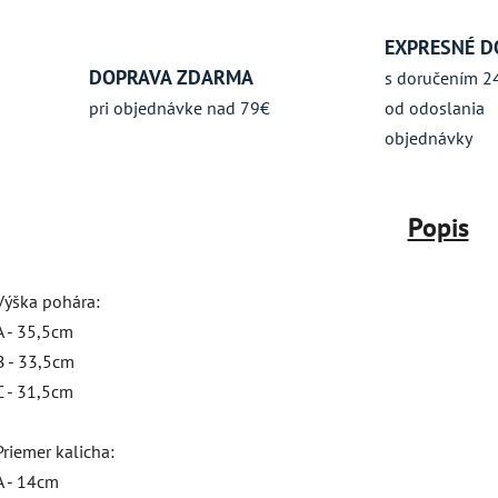
EXPRESNÉ D
DOPRAVA ZDARMA
s doručením 2
pri objednávke nad 79€
od odoslania
objednávky
Popis
Výška pohára:
A - 35,5cm
B - 33,5cm
C - 31,5cm
Priemer kalicha:
A - 14cm