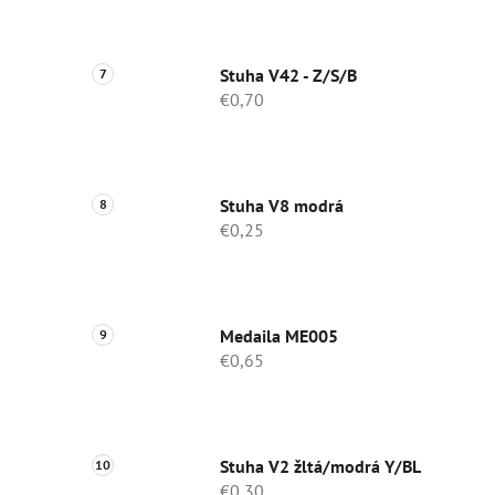
Stuha V42 - Z/S/B
€0,70
Stuha V8 modrá
€0,25
Medaila ME005
€0,65
Stuha V2 žltá/modrá Y/BL
€0,30