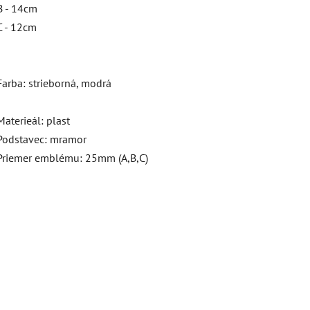
B - 14cm
C - 12cm
Farba: strieborná, modrá
Materieál: plast
Podstavec: mramor
Priemer emblému: 25mm (A,B,C)