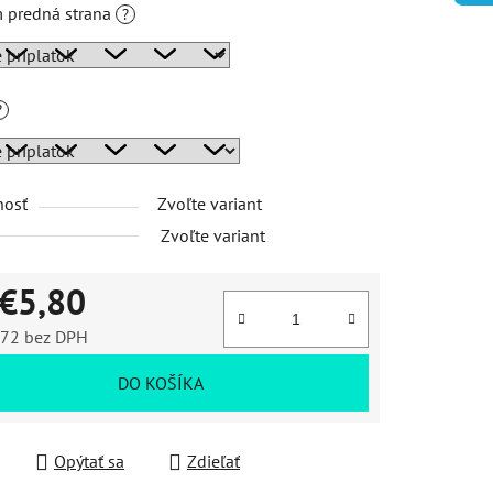
 predná strana
?
iek.
?
nosť
Zvoľte variant
Zvoľte variant
€5,80
,72
bez DPH
ková cena:
DO KOŠÍKA
Opýtať sa
Zdieľať