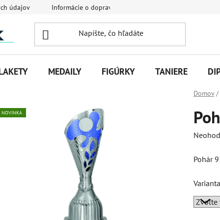
ch údajov
Informácie o doprave
Veľkoobchodná spolupráca
LAKETY
MEDAILY
FIGÚRKY
TANIERE
DI
Domov
/
Poh
NOVINKA
Priemer
Neohod
hodnot
Pohár 
produk
je
Variant
0,0
z
5