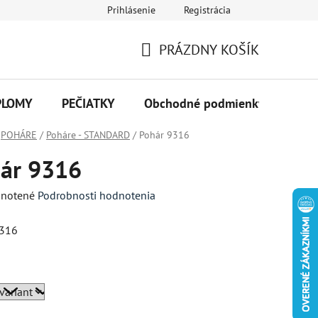
Prihlásenie
Registrácia
PRÁZDNY KOŠÍK
NÁKUPNÝ
KOŠÍK
PLOMY
PEČIATKY
Obchodné podmienky
Kon
POHÁRE
/
Poháre - STANDARD
/
Pohár 9316
ár 9316
né
notené
Podrobnosti hodnotenia
enie
9316
tu
a