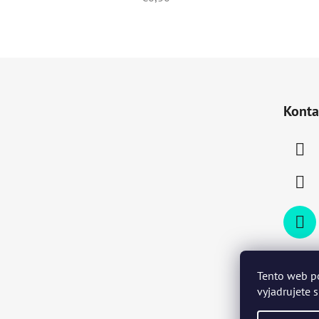
Z
á
Konta
p
ä
t
i
e
Tento web p
vyjadrujete 