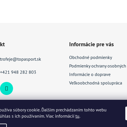
kt
Informácie pre vás
Obchodné podmienky
trofeje
@
topasport.sk
Podmienky ochrany osobných
+421 948 282 803
Informácie o doprave
Veľkoobchodná spolupráca
oužíva súbory cookie. Ďalším prechádzaním tohto webu
súhlas s ich používaním. Viac informácií
tu
.