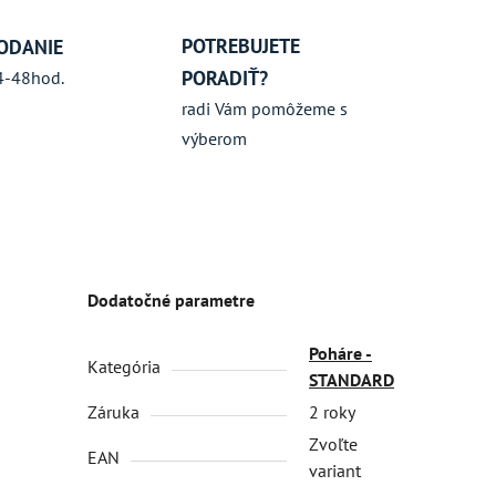
POTREBUJETE
ODANIE
PORADIŤ?
4-48hod.
radi Vám pomôžeme s
výberom
Dodatočné parametre
Poháre -
Kategória
STANDARD
Záruka
2 roky
Zvoľte
EAN
variant