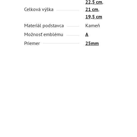
22,5 cm
,
Celková výška
21 cm
,
19,5 cm
Materiál podstavca
Kameň
Možnosť emblému
A
Priemer
25mm