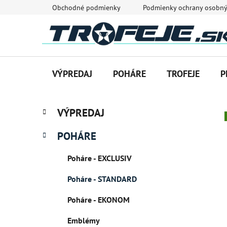
Prejsť
Obchodné podmienky
Podmienky ochrany osobný
na
obsah
VÝPREDAJ
POHÁRE
TROFEJE
P
B
K
Preskočiť
VÝPREDAJ
a
o
kategórie
t
č
POHÁRE
e
n
g
ý
Poháre - EXCLUSIV
ó
p
r
Poháre - STANDARD
i
a
e
n
Poháre - EKONOM
e
Emblémy
l