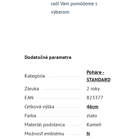
radi Vám pomôžeme s
výberom
Dodatočné parametre
Poháre -
Kategória
STANDARD
Záruka
2 roky
EAN
823377
Celková výška
46cm
Farba
zlato
Materiál podstavca
Kameň
Možnosť emblému
N