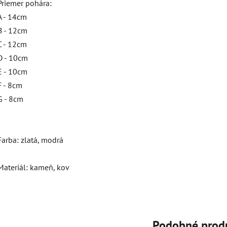
Priemer pohára:
A - 14cm
B - 12cm
C - 12cm
D - 10cm
E - 10cm
F - 8cm
G - 8cm
Farba: zlatá, modrá
Materiál: kameň, kov
Podobné prod