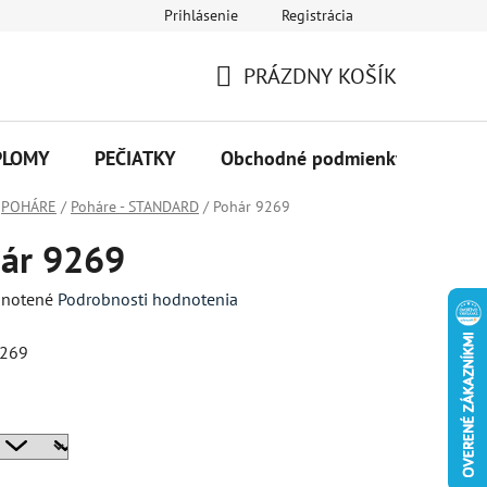
Prihlásenie
Registrácia
PRÁZDNY KOŠÍK
NÁKUPNÝ
KOŠÍK
PLOMY
PEČIATKY
Obchodné podmienky
Kon
POHÁRE
/
Poháre - STANDARD
/
Pohár 9269
ár 9269
né
notené
Podrobnosti hodnotenia
enie
9269
tu
a