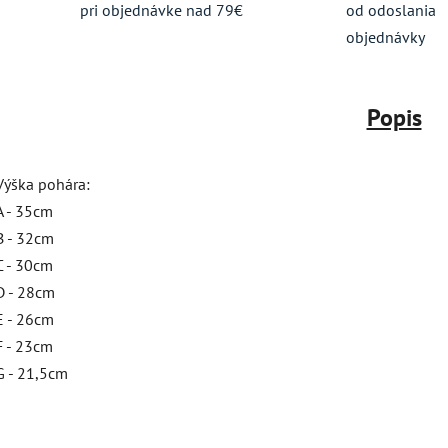
pri objednávke nad 79€
od odoslania
objednávky
Popis
Výška pohára:
A - 35cm
B - 32cm
C - 30cm
D - 28cm
E - 26cm
F - 23cm
G - 21,5cm