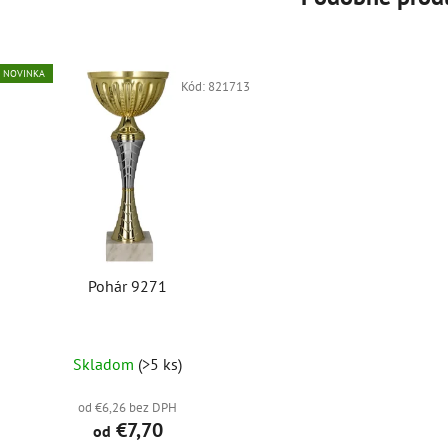
NOVINKA
Kód:
821713
Pohár 9271
Skladom
(>5 ks)
od €6,26 bez DPH
€7,70
od