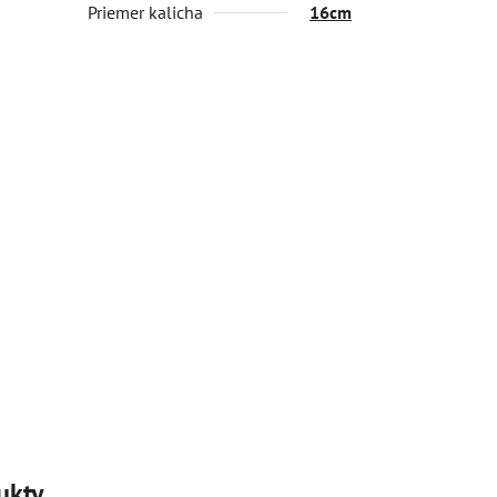
Priemer kalicha
16cm
ukty