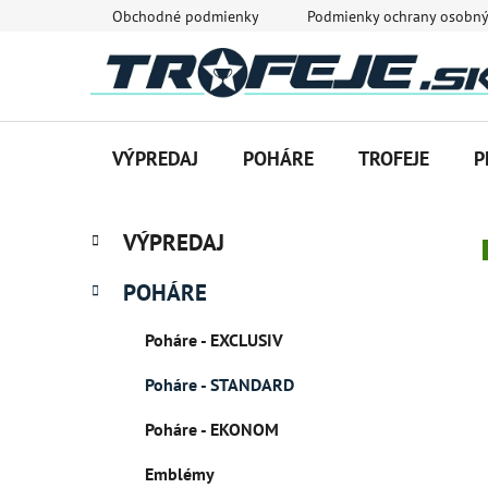
Prejsť
Obchodné podmienky
Podmienky ochrany osobný
na
obsah
VÝPREDAJ
POHÁRE
TROFEJE
P
B
K
Preskočiť
VÝPREDAJ
a
o
kategórie
t
č
POHÁRE
e
n
g
ý
Poháre - EXCLUSIV
ó
p
r
Poháre - STANDARD
i
a
e
n
Poháre - EKONOM
e
Emblémy
l