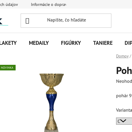
ch údajov
Informácie o doprave
Veľkoobchodná spolupráca
LAKETY
MEDAILY
FIGÚRKY
TANIERE
DI
Domov
/
Poh
NOVINKA
Priemer
Neohod
hodnot
pohár 
produk
je
Variant
0,0
z
5