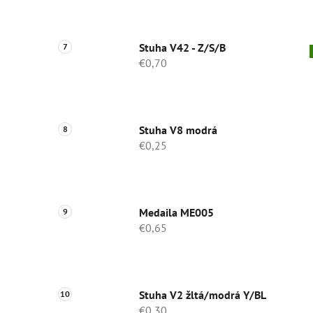
Stuha V42 - Z/S/B
€0,70
Stuha V8 modrá
€0,25
Medaila ME005
€0,65
Stuha V2 žltá/modrá Y/BL
€0,30