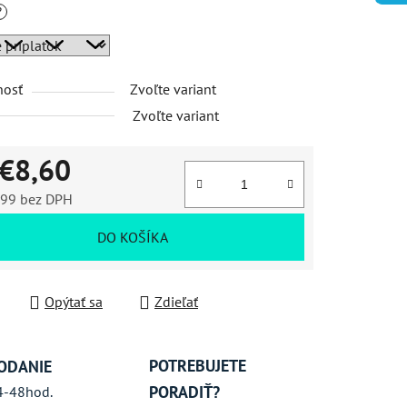
?
iek.
nosť
Zvoľte variant
Zvoľte variant
€8,60
,99
bez DPH
ková cena:
DO KOŠÍKA
Opýtať sa
Zdieľať
POTREBUJETE
ODANIE
PORADIŤ?
4-48hod.