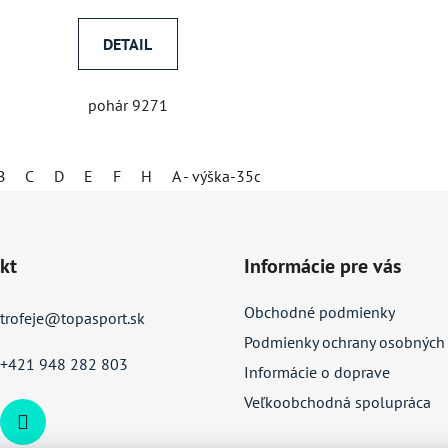
DETAIL
pohár 9271
B
C
D
E
F
H
A - výška-35cm, kalich-14cm
kt
Informácie pre vás
Obchodné podmienky
trofeje
@
topasport.sk
Podmienky ochrany osobných
+421 948 282 803
Informácie o doprave
Veľkoobchodná spolupráca