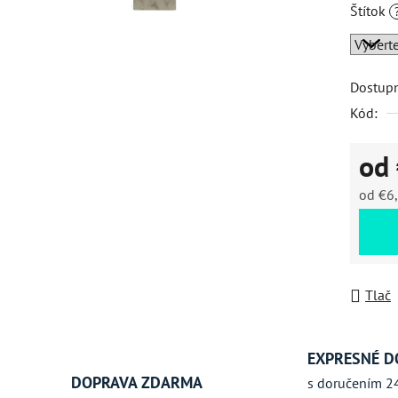
Štítok
hviezdič
Dostup
Kód:
od
od
€6
Jednot
Tlač
EXPRESNÉ D
DOPRAVA ZDARMA
s doručením 2