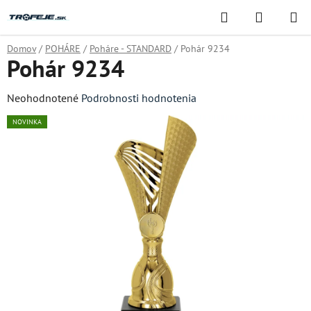
Prejsť
Hľadať
NÁKUP
na
KOŠÍK
obsah
Domov
/
POHÁRE
/
Poháre - STANDARD
/
Pohár 9234
Pohár 9234
Priemerné
Neohodnotené
Podrobnosti hodnotenia
hodnotenie
NOVINKA
produktu
je
0,0
z
5
hviezdičiek.