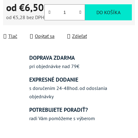
od
€6,50
DO KOŠÍKA
od
€5,28
bez DPH
Jednotková cena:
Tlač
Opýtať sa
Zdieľať
DOPRAVA ZDARMA
pri objednávke nad 79€
EXPRESNÉ DODANIE
s doručením 24-48hod. od odoslania
objednávky
POTREBUJETE PORADIŤ?
radi Vám pomôžeme s výberom