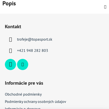
Popis
Z
á
Kontakt
p
ä
trofeje
@
topasport.sk
t
i
+421 948 282 803
e
Informácie pre vás
Obchodné podmienky
Podmienky ochrany osobných údajov
Informácie o doprave