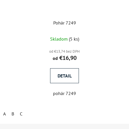
Pohár 7249
Skladom
(5 ks)
od €13,74 bez DPH
€16,90
od
DETAIL
pohár 7249
A
B
C
Z