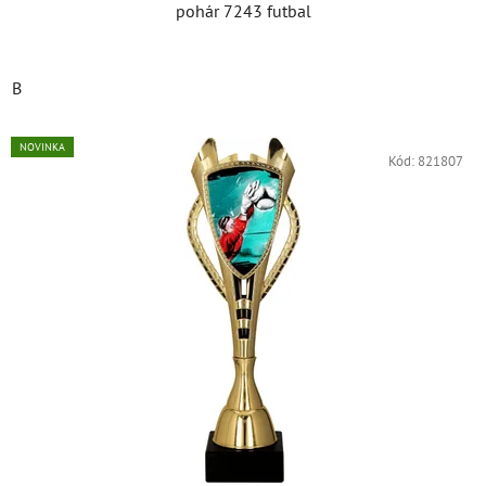
pohár 7243 futbal
B
NOVINKA
Kód:
821807