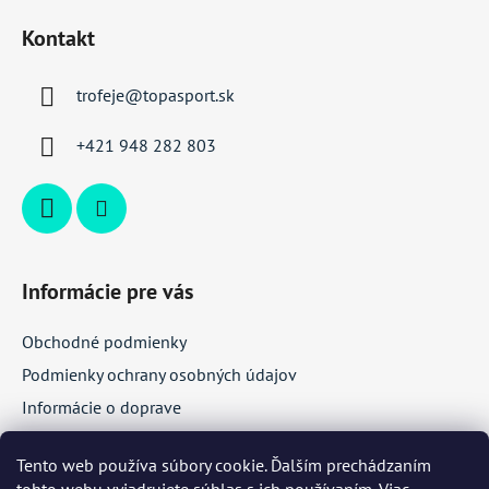
á
Kontakt
p
ä
trofeje
@
topasport.sk
t
i
+421 948 282 803
e
Informácie pre vás
Obchodné podmienky
Podmienky ochrany osobných údajov
Informácie o doprave
Veľkoobchodná spolupráca
Tento web používa súbory cookie. Ďalším prechádzaním