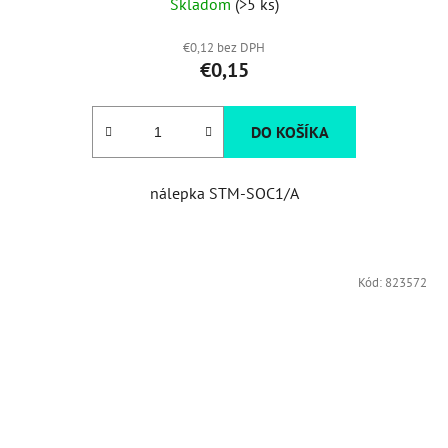
Skladom
(>5 ks)
€0,12 bez DPH
€0,15
DO KOŠÍKA
nálepka STM-SOC1/A
Kód:
823572