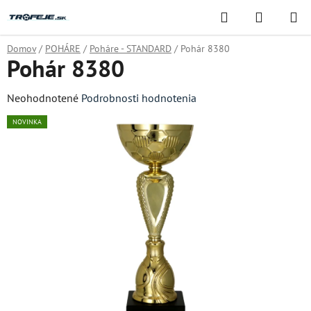
Prejsť
Hľadať
NÁKUP
na
KOŠÍK
obsah
Domov
/
POHÁRE
/
Poháre - STANDARD
/
Pohár 8380
Pohár 8380
Priemerné
Neohodnotené
Podrobnosti hodnotenia
hodnotenie
NOVINKA
produktu
je
0,0
z
5
hviezdičiek.