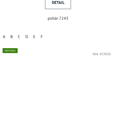
DETAIL
pohár 7243
A
B
C
D
E
F
NOVINKA
Kód:
823420