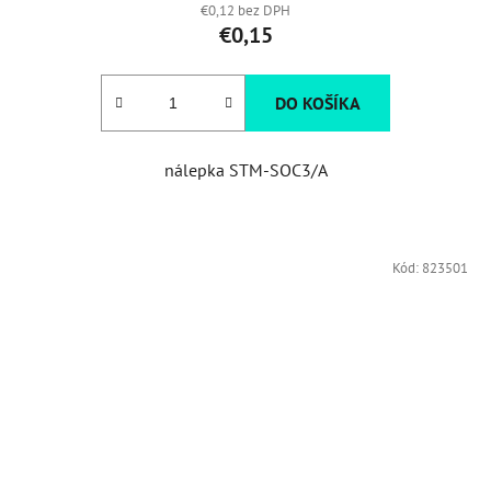
€0,12 bez DPH
€0,15
DO KOŠÍKA
nálepka STM-SOC3/A
Kód:
823501