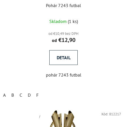
Pohár 7243 futbal
Skladom
(1 ks)
od €10,49 bez DPH
€12,90
od
DETAIL
pohár 7243 futbal
A
B
C
D
F
Kód:
812217