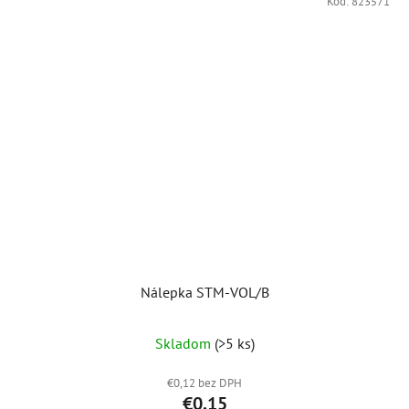
Kód:
823571
Nálepka STM-VOL/B
Skladom
(>5 ks)
€0,12 bez DPH
€0,15