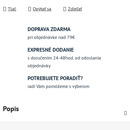
Jednotková cena:
Tlač
Opýtať sa
Zdieľať
DOPRAVA ZDARMA
pri objednávke nad 79€
EXPRESNÉ DODANIE
s doručením 24-48hod. od odoslania
objednávky
POTREBUJETE PORADIŤ?
radi Vám pomôžeme s výberom
Popis
Z