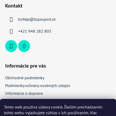
á
Kontakt
p
ä
trofeje
@
topasport.sk
t
i
+421 948 282 803
e
Informácie pre vás
Obchodné podmienky
Podmienky ochrany osobných údajov
Informácie o doprave
Veľkoobchodná spolupráca
Tento web používa súbory cookie. Ďalším prechádzaním
tohto webu vyjadrujete súhlas s ich používaním. Viac