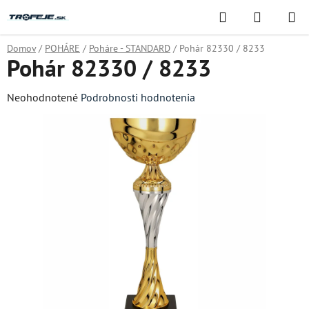
Prejsť
Hľadať
NÁKUP
na
KOŠÍK
obsah
Domov
/
POHÁRE
/
Poháre - STANDARD
/
Pohár 82330 / 8233
Pohár 82330 / 8233
Priemerné
Neohodnotené
Podrobnosti hodnotenia
hodnotenie
produktu
je
0,0
z
5
hviezdičiek.