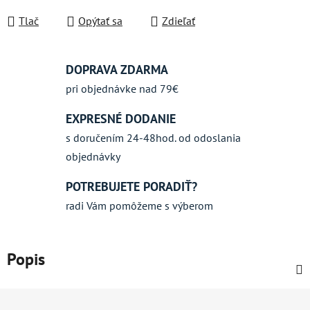
Jednotková cena:
Tlač
Opýtať sa
Zdieľať
DOPRAVA ZDARMA
pri objednávke nad 79€
EXPRESNÉ DODANIE
s doručením 24-48hod. od odoslania
objednávky
POTREBUJETE PORADIŤ?
radi Vám pomôžeme s výberom
Popis
Z