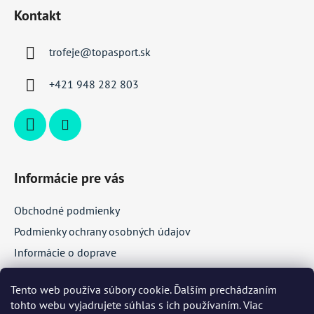
á
Kontakt
p
ä
trofeje
@
topasport.sk
t
i
+421 948 282 803
e
Informácie pre vás
Obchodné podmienky
Podmienky ochrany osobných údajov
Informácie o doprave
Veľkoobchodná spolupráca
Tento web používa súbory cookie. Ďalším prechádzaním
tohto webu vyjadrujete súhlas s ich používaním. Viac