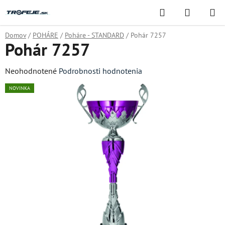
Prejsť
Hľadať
NÁKUP
na
KOŠÍK
obsah
Domov
/
POHÁRE
/
Poháre - STANDARD
/
Pohár 7257
Pohár 7257
Priemerné
Neohodnotené
Podrobnosti hodnotenia
hodnotenie
NOVINKA
produktu
je
0,0
z
5
hviezdičiek.