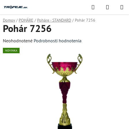
Prejsť
Hľadať
NÁKUP
na
KOŠÍK
obsah
Domov
/
POHÁRE
/
Poháre - STANDARD
/
Pohár 7256
Pohár 7256
Priemerné
Neohodnotené
Podrobnosti hodnotenia
hodnotenie
NOVINKA
produktu
je
0,0
z
5
hviezdičiek.