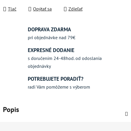
Jednotková cena:
Tlač
Opýtať sa
Zdieľať
DOPRAVA ZDARMA
pri objednávke nad 79€
EXPRESNÉ DODANIE
s doručením 24-48hod. od odoslania
objednávky
POTREBUJETE PORADIŤ?
radi Vám pomôžeme s výberom
Popis
Z