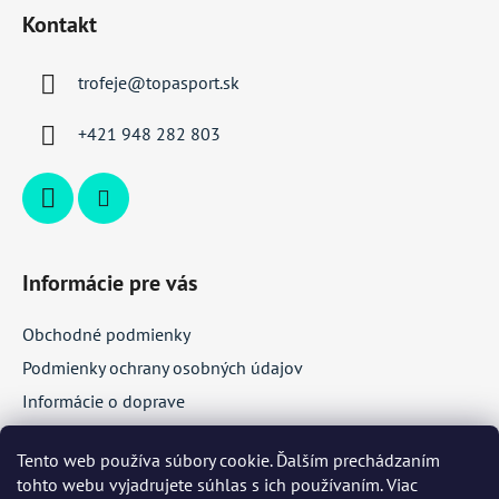
á
Kontakt
p
ä
trofeje
@
topasport.sk
t
i
+421 948 282 803
e
Informácie pre vás
Obchodné podmienky
Podmienky ochrany osobných údajov
Informácie o doprave
Veľkoobchodná spolupráca
Tento web používa súbory cookie. Ďalším prechádzaním
tohto webu vyjadrujete súhlas s ich používaním. Viac