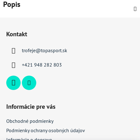
Popis
Z
á
Kontakt
p
ä
trofeje
@
topasport.sk
t
i
+421 948 282 803
e
Informácie pre vás
Obchodné podmienky
Podmienky ochrany osobných údajov
Informácie o doprave