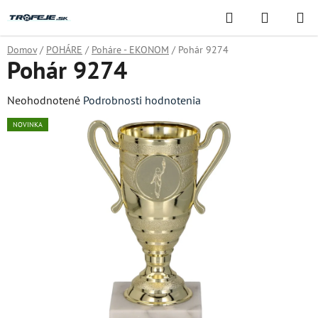
Prejsť
Hľadať
NÁKUP
na
KOŠÍK
obsah
Domov
/
POHÁRE
/
Poháre - EKONOM
/
Pohár 9274
Pohár 9274
Priemerné
Neohodnotené
Podrobnosti hodnotenia
hodnotenie
NOVINKA
produktu
je
0,0
z
5
hviezdičiek.