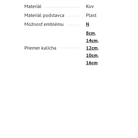
Materiál
Kov
Materiál podstavca
Plast
Možnosť emblému
N
8cm
,
14cm
,
Priemer kalicha
12cm
,
10cm
,
16cm