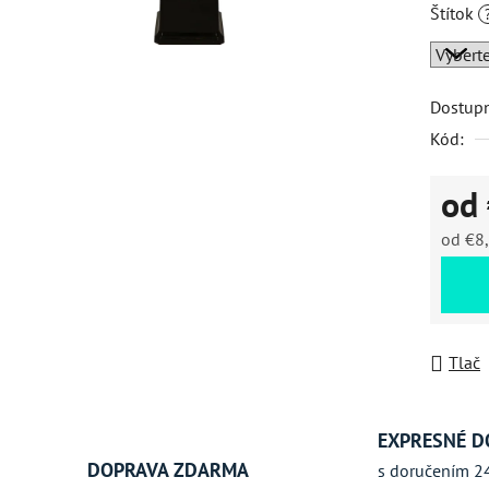
Štítok
hviezdič
Dostup
Kód:
od
od
€8
Jednot
Tlač
EXPRESNÉ D
DOPRAVA ZDARMA
s doručením 2