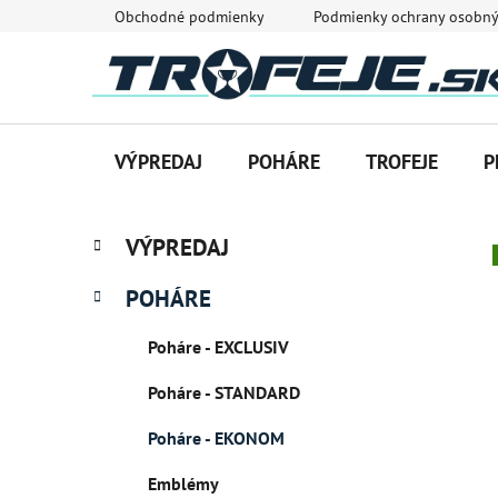
Prejsť
Obchodné podmienky
Podmienky ochrany osobný
na
obsah
VÝPREDAJ
POHÁRE
TROFEJE
P
B
K
Preskočiť
VÝPREDAJ
a
o
kategórie
t
č
POHÁRE
e
n
g
ý
Poháre - EXCLUSIV
ó
p
r
Poháre - STANDARD
i
a
e
n
Poháre - EKONOM
e
Emblémy
l