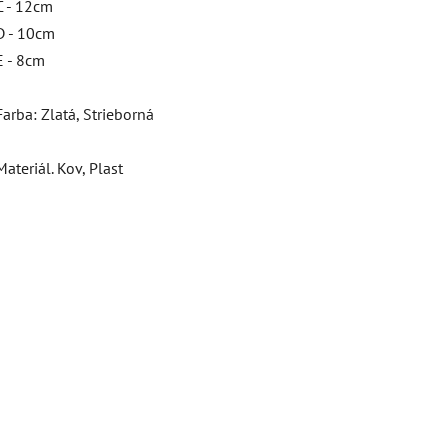
C - 12cm
D - 10cm
E - 8cm
Farba: Zlatá, Strieborná
Materiál. Kov, Plast