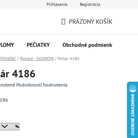
Prihlásenie
Registrácia
PRÁZDNY KOŠÍK
NÁKUPNÝ
KOŠÍK
PLOMY
PEČIATKY
Obchodné podmienky
Kon
POHÁRE
/
Poháre - EKONOM
/
Pohár 4186
ár 4186
né
notené
Podrobnosti hodnotenia
enie
4186
tu
a