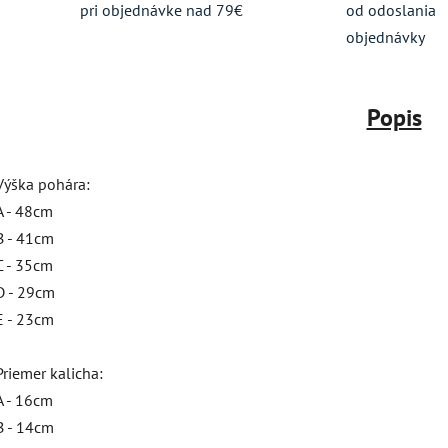
pri objednávke nad 79€
od odoslania
objednávky
Popis
Výška pohára:
A - 48cm
B - 41cm
C - 35cm
D - 29cm
E - 23cm
Priemer kalicha:
A - 16cm
B - 14cm