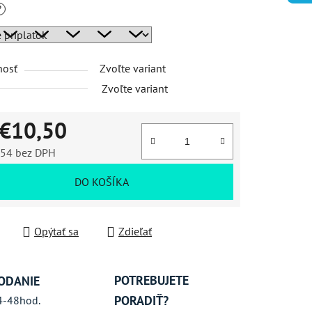
?
iek.
nosť
Zvoľte variant
Zvoľte variant
€10,50
,54
bez DPH
ková cena:
DO KOŠÍKA
Opýtať sa
Zdieľať
POTREBUJETE
ODANIE
PORADIŤ?
4-48hod.