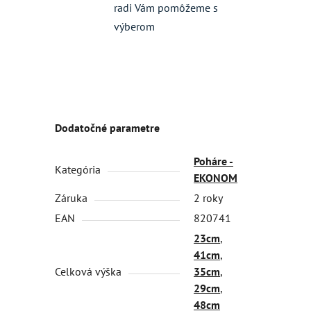
radi Vám pomôžeme s
výberom
Dodatočné parametre
Poháre -
Kategória
EKONOM
Záruka
2 roky
EAN
820741
23cm
,
41cm
,
Celková výška
35cm
,
29cm
,
48cm