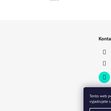
Z
á
Konta
p
ä
t
i
e
Tento web p
vyjadrujete 