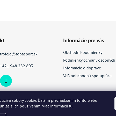
kt
Informácie pre vás
Obchodné podmienky
trofeje
@
topasport.sk
Podmienky ochrany osobných
+421 948 282 803
Informácie o doprave
Veľkoobchodná spolupráca
oužíva súbory cookie. Ďalším prechádzaním tohto webu
súhlas s ich používaním. Viac informácií
tu
.