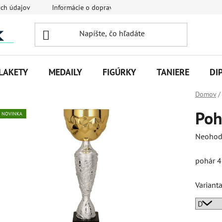
ch údajov
Informácie o doprave
Veľkoobchodná spolupráca
LAKETY
MEDAILY
FIGÚRKY
TANIERE
DI
Domov
/
Poh
NOVINKA
Priemer
Neohod
hodnot
pohár 
produk
je
Variant
0,0
z
5