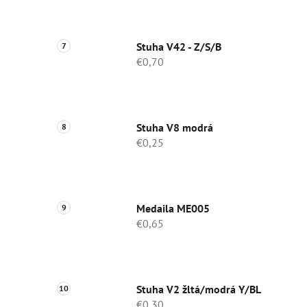
Stuha V42 - Z/S/B
€0,70
Stuha V8 modrá
€0,25
Medaila ME005
€0,65
Stuha V2 žltá/modrá Y/BL
€0,30