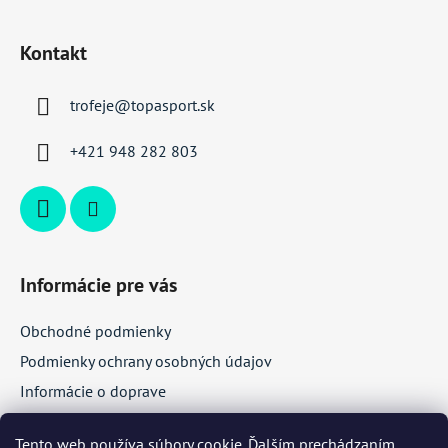
Z
á
Kontakt
p
ä
trofeje
@
topasport.sk
t
i
+421 948 282 803
e
Informácie pre vás
Obchodné podmienky
Podmienky ochrany osobných údajov
Informácie o doprave
Veľkoobchodná spolupráca
Tento web používa súbory cookie. Ďalším prechádzaním