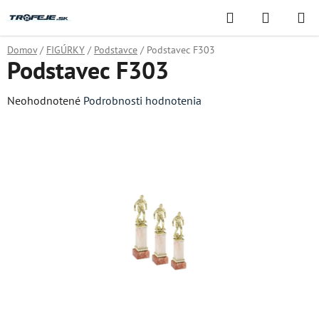
Prejsť
Hľadať
NÁKUP
na
KOŠÍK
obsah
Domov
/
FIGÚRKY
/
Podstavce
/
Podstavec F303
Podstavec F303
Priemerné
Neohodnotené
Podrobnosti hodnotenia
hodnotenie
produktu
je
0,0
z
5
hviezdičiek.