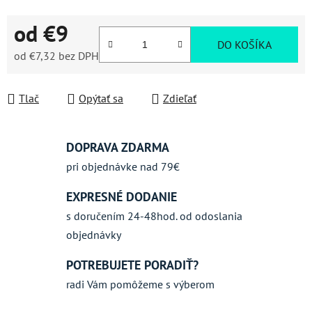
od
€9
DO KOŠÍKA
od
€7,32
bez DPH
Jednotková cena:
Tlač
Opýtať sa
Zdieľať
DOPRAVA ZDARMA
pri objednávke nad 79€
EXPRESNÉ DODANIE
s doručením 24-48hod. od odoslania
objednávky
POTREBUJETE PORADIŤ?
radi Vám pomôžeme s výberom