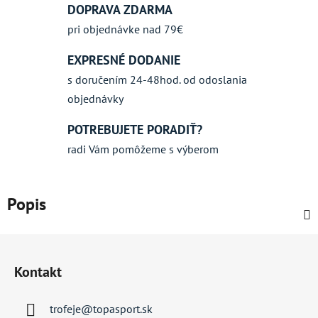
DOPRAVA ZDARMA
pri objednávke nad 79€
EXPRESNÉ DODANIE
s doručením 24-48hod. od odoslania
objednávky
POTREBUJETE PORADIŤ?
radi Vám pomôžeme s výberom
Popis
Z
á
Kontakt
p
ä
trofeje
@
topasport.sk
t