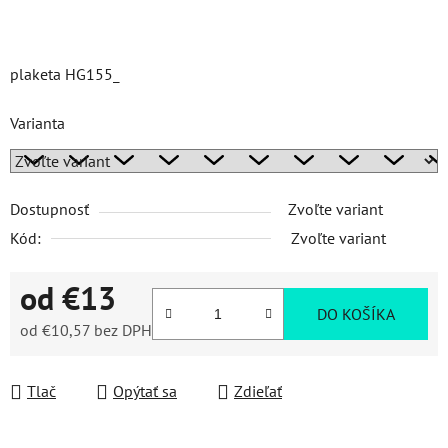
plaketa HG155_
Varianta
Dostupnosť
Zvoľte variant
Kód:
Zvoľte variant
od
€13
DO KOŠÍKA
od
€10,57
bez DPH
Jednotková cena:
Tlač
Opýtať sa
Zdieľať