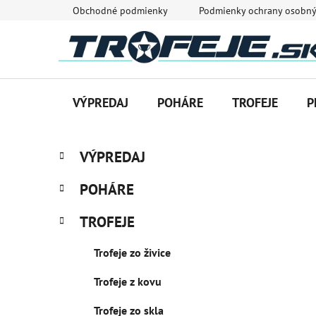
Prejsť
Obchodné podmienky
Podmienky ochrany osobný
na
obsah
VÝPREDAJ
POHÁRE
TROFEJE
P
B
K
Preskočiť
VÝPREDAJ
a
o
kategórie
t
č
POHÁRE
e
n
g
ý
TROFEJE
ó
p
r
Trofeje zo živice
i
a
e
n
Trofeje z kovu
e
l
Trofeje zo skla