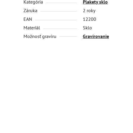
Kategória
Plakety sklo
Záruka
2 roky
EAN
12200
Materiál
Sklo
Možnosť graviru
Gravírovanie