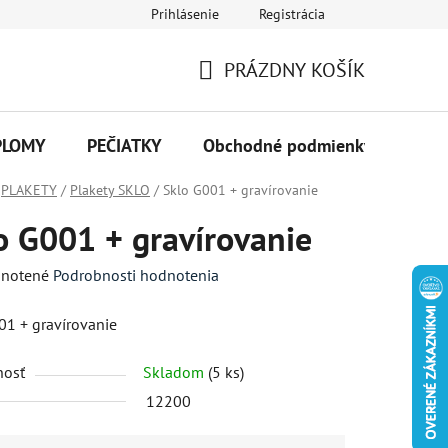
Prihlásenie
Registrácia
PRÁZDNY KOŠÍK
NÁKUPNÝ
KOŠÍK
PLOMY
PEČIATKY
Obchodné podmienky
Kon
PLAKETY
/
Plakety SKLO
/
Sklo G001 + gravírovanie
o G001 + gravírovanie
né
notené
Podrobnosti hodnotenia
enie
01 + gravírovanie
tu
nosť
Skladom
(5 ks)
12200