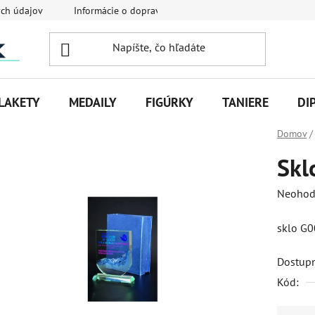
ch údajov
Informácie o doprave
Veľkoobchodná spolupráca
LAKETY
MEDAILY
FIGÚRKY
TANIERE
DI
Domov
/
Skl
Priemer
Neohod
hodnot
sklo G0
produk
je
Dostup
0,0
Kód:
z
5