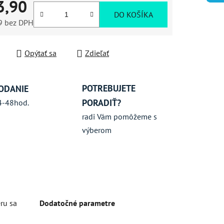
3,90
iek.
DO KOŠÍKA
9 bez DPH
ková cena:
Opýtať sa
Zdieľať
POTREBUJETE
ODANIE
PORADIŤ?
4-48hod.
radi Vám pomôžeme s
výberom
eru sa
Dodatočné parametre