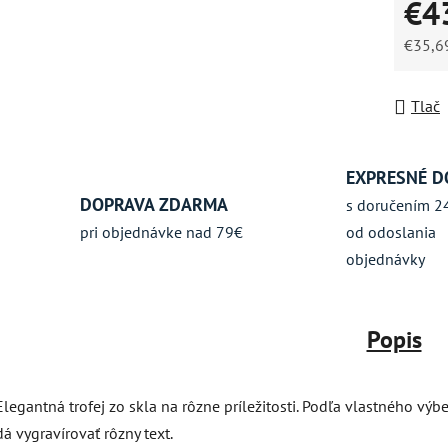
€4
hviezdič
€35,6
Jednot
Tlač
EXPRESNÉ D
DOPRAVA ZDARMA
s doručením 2
pri objednávke nad 79€
od odoslania
objednávky
Popis
Elegantná trofej zo skla na rôzne príležitosti. Podľa vlastného výb
dá vygravírovať rôzny text.