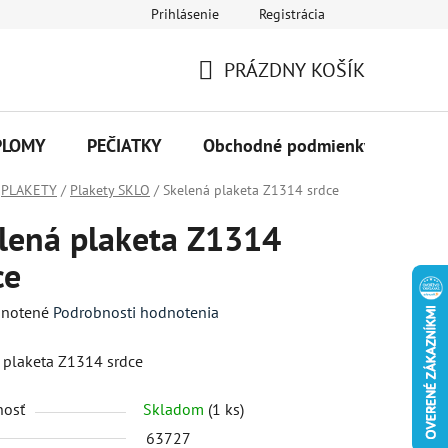
Prihlásenie
Registrácia
PRÁZDNY KOŠÍK
NÁKUPNÝ
KOŠÍK
PLOMY
PEČIATKY
Obchodné podmienky
Kon
PLAKETY
/
Plakety SKLO
/
Skelená plaketa Z1314 srdce
lená plaketa Z1314
ce
né
notené
Podrobnosti hodnotenia
enie
 plaketa Z1314 srdce
tu
nosť
Skladom
(1 ks)
63727