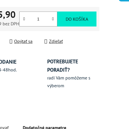
5,90
iek.
DO KOŠÍKA
9 bez DPH
ková cena:
Opýtať sa
Zdieľať
POTREBUJETE
ODANIE
PORADIŤ?
4-48hod.
radi Vám pomôžeme s
výberom
rovať
Dodatočné parametre