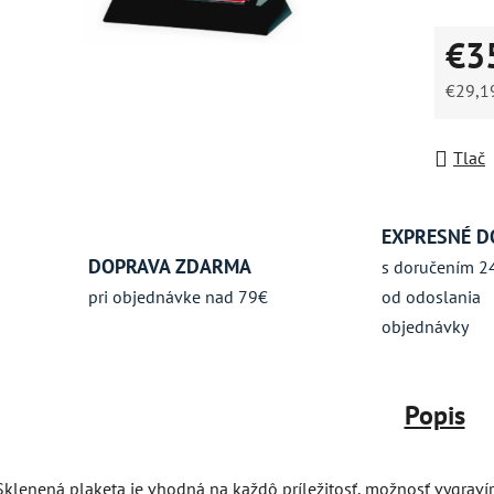
5
€3
hviezdič
€29,1
Jednot
Tlač
EXPRESNÉ D
DOPRAVA ZDARMA
s doručením 2
pri objednávke nad 79€
od odoslania
objednávky
Popis
Sklenená plaketa je vhodná na každô príležitosť, možnosť vygraví