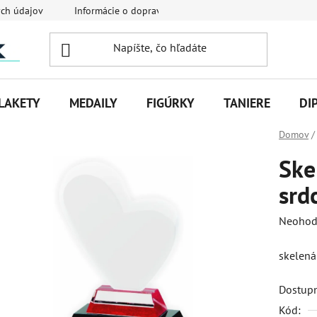
ch údajov
Informácie o doprave
Veľkoobchodná spolupráca
LAKETY
MEDAILY
FIGÚRKY
TANIERE
DI
Domov
/
Ske
srd
Priemer
Neohod
hodnot
skelená
produk
je
Dostup
0,0
Kód:
z