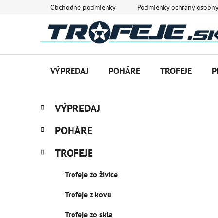
Prejsť
Obchodné podmienky
Podmienky ochrany osobný
na
obsah
VÝPREDAJ
POHÁRE
TROFEJE
P
B
K
Preskočiť
VÝPREDAJ
a
o
kategórie
t
č
POHÁRE
e
n
g
ý
TROFEJE
ó
p
r
Trofeje zo živice
i
a
e
n
Trofeje z kovu
e
l
Trofeje zo skla