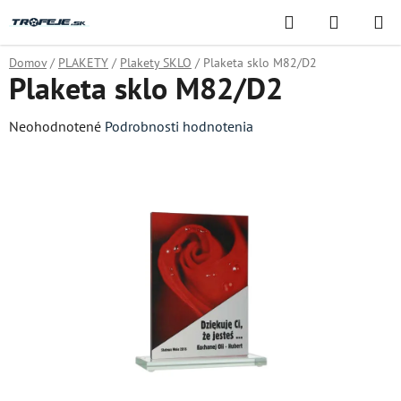
Prejsť
Hľadať
NÁKUP
na
KOŠÍK
obsah
Domov
/
PLAKETY
/
Plakety SKLO
/
Plaketa sklo M82/D2
Plaketa sklo M82/D2
Priemerné
Neohodnotené
Podrobnosti hodnotenia
hodnotenie
produktu
je
0,0
z
5
hviezdičiek.