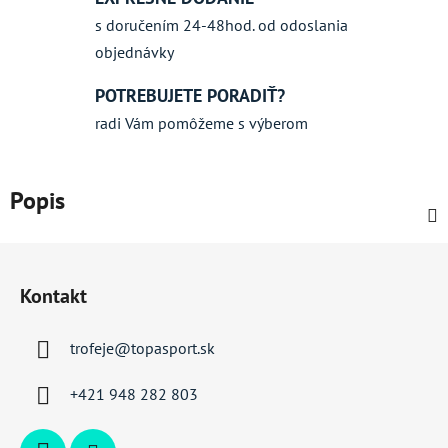
s doručením 24-48hod. od odoslania
objednávky
POTREBUJETE PORADIŤ?
radi Vám pomôžeme s výberom
Popis
Z
á
Kontakt
p
ä
trofeje
@
topasport.sk
t
i
+421 948 282 803
e