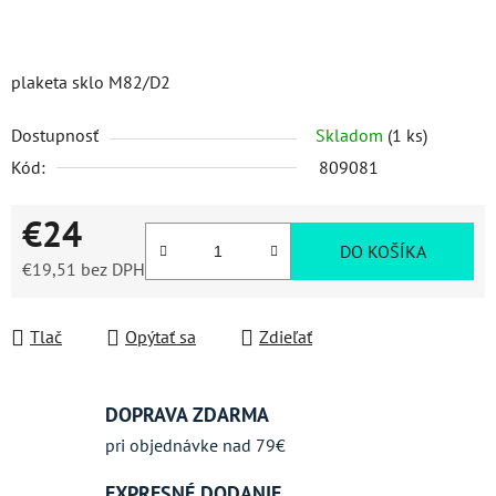
plaketa sklo M82/D2
Dostupnosť
Skladom
(1 ks)
Kód:
809081
€24
DO KOŠÍKA
€19,51 bez DPH
Jednotková cena:
Tlač
Opýtať sa
Zdieľať
DOPRAVA ZDARMA
pri objednávke nad 79€
EXPRESNÉ DODANIE