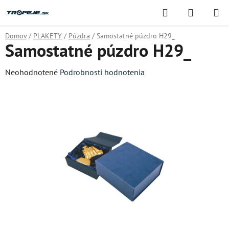
Prejsť
Hľadať
NÁKUP
na
KOŠÍK
obsah
Domov
/
PLAKETY
/
Púzdra
/
Samostatné púzdro H29_
Samostatné púzdro H29_
Priemerné
Neohodnotené
Podrobnosti hodnotenia
hodnotenie
produktu
je
0,0
z
5
hviezdičiek.