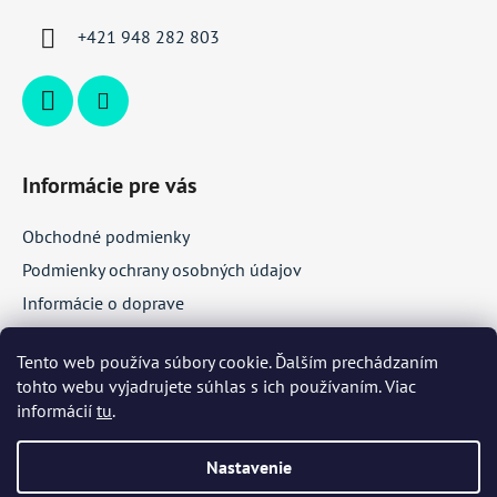
i
+421 948 282 803
e
Informácie pre vás
Obchodné podmienky
Podmienky ochrany osobných údajov
Informácie o doprave
Veľkoobchodná spolupráca
Tento web používa súbory cookie. Ďalším prechádzaním
tohto webu vyjadrujete súhlas s ich používaním. Viac
Facebook
informácií
tu
.
Nastavenie