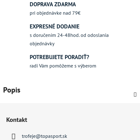
DOPRAVA ZDARMA
pri objednávke nad 79€
EXPRESNÉ DODANIE
s doručením 24-48hod. od odoslania
objednávky
POTREBUJETE PORADIŤ?
radi Vám pomôžeme s výberom
Popis
Z
á
Kontakt
p
ä
trofeje
@
topasport.sk
t