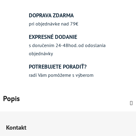
DOPRAVA ZDARMA
pri objednávke nad 79€
EXPRESNÉ DODANIE
s doručením 24-48hod. od odoslania
objednávky
POTREBUJETE PORADIŤ?
radi Vám pomôžeme s výberom
Popis
Z
á
Kontakt
p