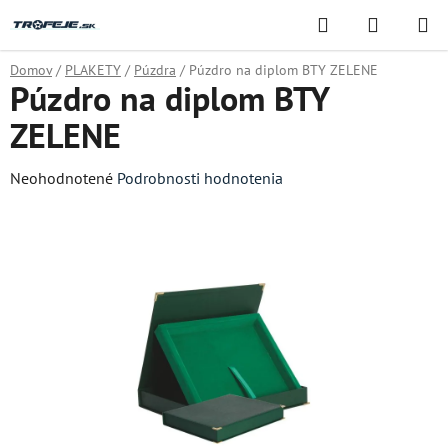
Prejsť
Hľadať
NÁKUP
na
KOŠÍK
obsah
Domov
/
PLAKETY
/
Púzdra
/
Púzdro na diplom BTY ZELENE
Púzdro na diplom BTY
ZELENE
Priemerné
Neohodnotené
Podrobnosti hodnotenia
hodnotenie
produktu
je
0,0
z
5
hviezdičiek.