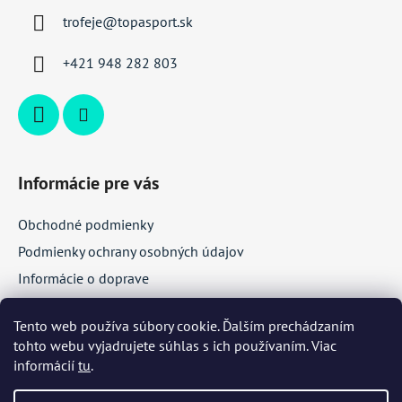
ä
trofeje
@
topasport.sk
t
i
+421 948 282 803
e
Informácie pre vás
Obchodné podmienky
Podmienky ochrany osobných údajov
Informácie o doprave
Veľkoobchodná spolupráca
Tento web používa súbory cookie. Ďalším prechádzaním
tohto webu vyjadrujete súhlas s ich používaním. Viac
Facebook
informácií
tu
.