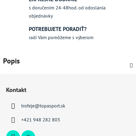
s doručením 24-48hod. od odoslania
objednávky
POTREBUJETE PORADIŤ?
radi Vám pomôžeme s výberom
Popis
Z
á
Kontakt
p
ä
trofeje
@
topasport.sk
t
i
+421 948 282 803
e