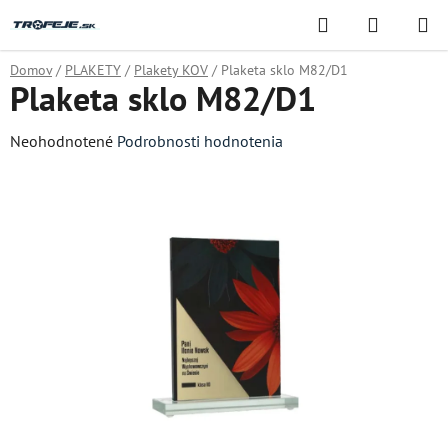
Prejsť
Hľadať
NÁKUP
na
KOŠÍK
obsah
Domov
/
PLAKETY
/
Plakety KOV
/
Plaketa sklo M82/D1
Plaketa sklo M82/D1
Priemerné
Neohodnotené
Podrobnosti hodnotenia
hodnotenie
produktu
je
0,0
z
5
hviezdičiek.