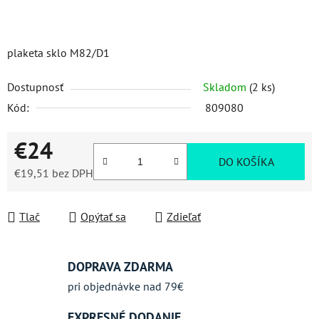
plaketa sklo M82/D1
Dostupnosť
Skladom
(2 ks)
Kód:
809080
€24
DO KOŠÍKA
€19,51 bez DPH
Jednotková cena:
Tlač
Opýtať sa
Zdieľať
DOPRAVA ZDARMA
pri objednávke nad 79€
EXPRESNÉ DODANIE