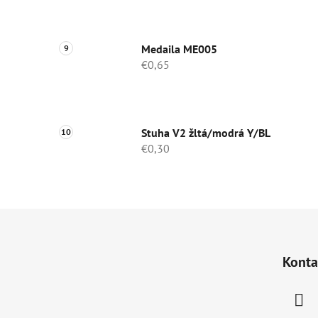
Medaila ME005
€0,65
Stuha V2 žltá/modrá Y/BL
€0,30
Z
á
Konta
p
ä
t