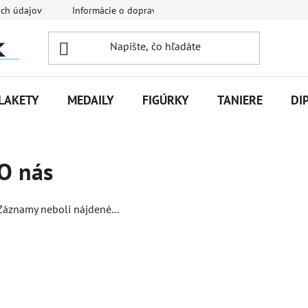
ch údajov
Informácie o doprave
Veľkoobchodná spolupráca
LAKETY
MEDAILY
FIGÚRKY
TANIERE
DI
O nás
Záznamy neboli nájdené...