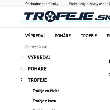
Prejsť
Obchodné podmienky
Podmienky ochrany osobný
na
obsah
VÝPREDAJ
POHÁRE
TROFEJE
P
Domov
/
O nás
B
K
Preskočiť
VÝPREDAJ
a
o
kategórie
t
č
POHÁRE
e
n
g
ý
TROFEJE
ó
p
r
Trofeje zo živice
i
a
e
n
Trofeje z kovu
e