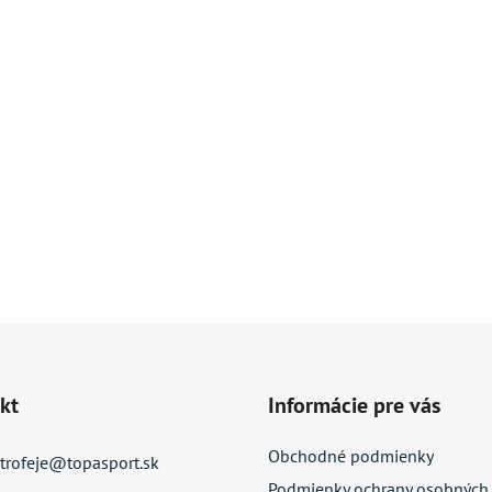
kt
Informácie pre vás
Obchodné podmienky
trofeje
@
topasport.sk
Podmienky ochrany osobných