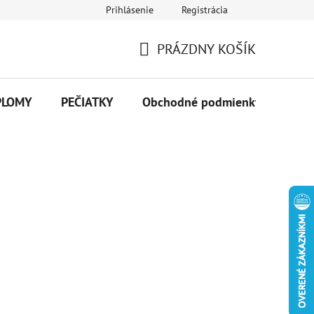
Prihlásenie
Registrácia
PRÁZDNY KOŠÍK
NÁKUPNÝ
KOŠÍK
PLOMY
PEČIATKY
Obchodné podmienky
Kon