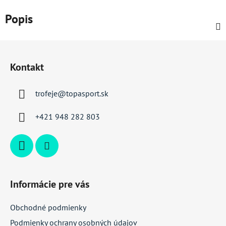
Popis
Z
á
Kontakt
p
ä
trofeje
@
topasport.sk
t
i
+421 948 282 803
e
Informácie pre vás
Obchodné podmienky
Podmienky ochrany osobných údajov