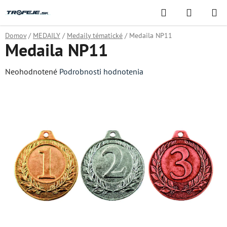
Prejsť
Hľadať
NÁKUP
na
KOŠÍK
obsah
Domov
/
MEDAILY
/
Medaily tématické
/
Medaila NP11
Medaila NP11
Priemerné
Neohodnotené
Podrobnosti hodnotenia
hodnotenie
produktu
je
0,0
z
5
hviezdičiek.