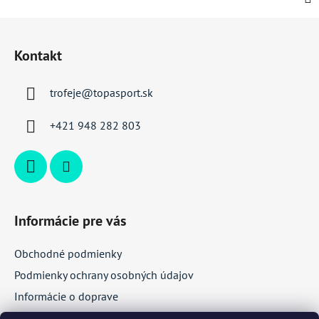
Z
á
Kontakt
p
ä
trofeje
@
topasport.sk
t
i
+421 948 282 803
e
Informácie pre vás
Obchodné podmienky
Podmienky ochrany osobných údajov
Informácie o doprave
Veľkoobchodná spolupráca