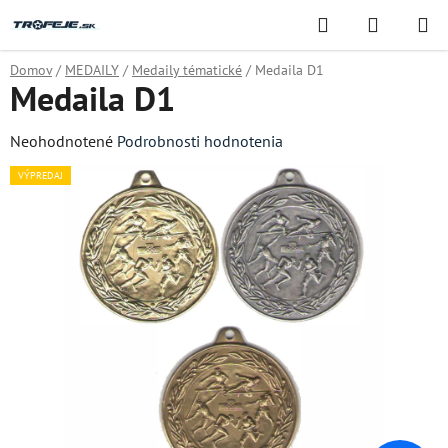
Prejsť
Hľadať
NÁKUP
na
KOŠÍK
obsah
Domov
/
MEDAILY
/
Medaily tématické
/
Medaila D1
Medaila D1
Priemerné
Neohodnotené
Podrobnosti hodnotenia
hodnotenie
VÝPREDAJ
produktu
je
0,0
z
5
hviezdičiek.