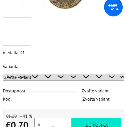
€1,20
–41 %
medaila D1
Varianta
Dostupnosť
Zvoľte variant
Kód:
Zvoľte variant
€1,20
–41 %
€0,70
DO KOŠÍKA