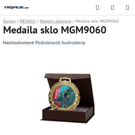
Prejsť
Hľadať
NÁKUP
na
KOŠÍK
obsah
Domov
/
MEDAILY
/
Medaily sklenené
/
Medaila sklo MGM9060
Medaila sklo MGM9060
Priemerné
Neohodnotené
Podrobnosti hodnotenia
hodnotenie
produktu
je
0,0
z
5
hviezdičiek.