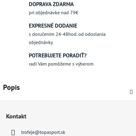
DOPRAVA ZDARMA
pri objednávke nad 79€
EXPRESNÉ DODANIE
s doručením 24-48hod. od odoslania
objednávky
POTREBUJETE PORADIŤ?
radi Vám pomôžeme s výberom
Popis
Z
á
Kontakt
p
ä
trofeje
@
topasport.sk
t