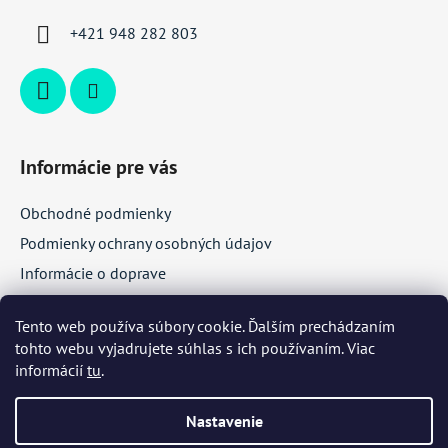
i
+421 948 282 803
e
Informácie pre vás
Obchodné podmienky
Podmienky ochrany osobných údajov
Informácie o doprave
Veľkoobchodná spolupráca
Tento web používa súbory cookie. Ďalším prechádzaním
tohto webu vyjadrujete súhlas s ich používaním. Viac
Facebook
informácií
tu
.
Nastavenie