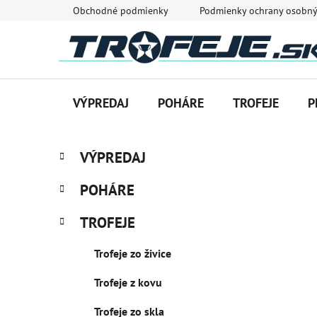
Prejsť
Obchodné podmienky
Podmienky ochrany osobný
na
obsah
VÝPREDAJ
POHÁRE
TROFEJE
P
B
K
Preskočiť
VÝPREDAJ
a
o
kategórie
t
č
POHÁRE
e
n
g
ý
TROFEJE
ó
p
r
Trofeje zo živice
i
a
e
n
Trofeje z kovu
e
l
Trofeje zo skla