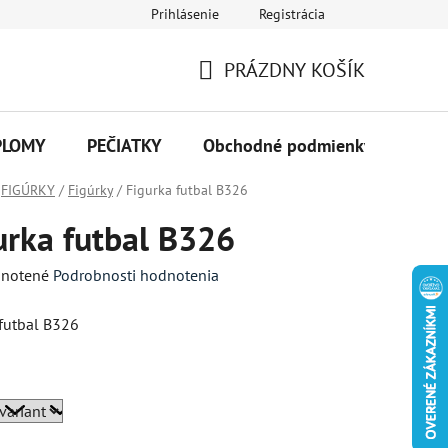
Prihlásenie
Registrácia
PRÁZDNY KOŠÍK
NÁKUPNÝ
KOŠÍK
PLOMY
PEČIATKY
Obchodné podmienky
Kon
FIGÚRKY
/
Figúrky
/
Figurka futbal B326
urka futbal B326
né
notené
Podrobnosti hodnotenia
enie
 futbal B326
tu
a