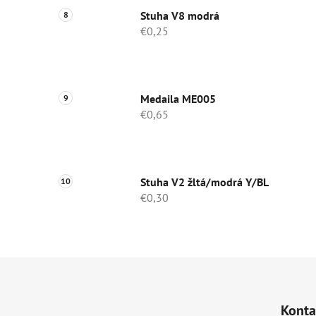
Stuha V8 modrá
€0,25
Medaila ME005
€0,65
Stuha V2 žltá/modrá Y/BL
€0,30
Z
á
Konta