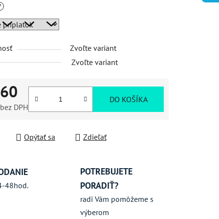
?
iek.
nosť
Zvoľte variant
Zvoľte variant
,60
DO KOŠÍKA
bez DPH
ková cena:
Opýtať sa
Zdieľať
POTREBUJETE
ODANIE
PORADIŤ?
4-48hod.
radi Vám pomôžeme s
výberom