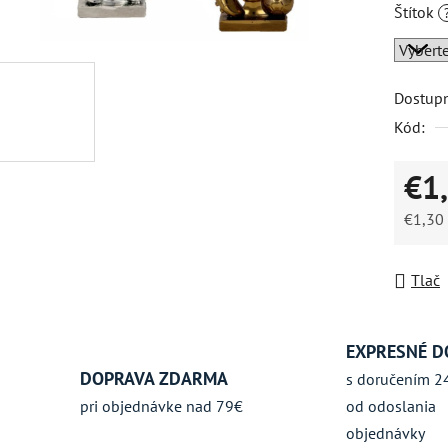
Štítok
hviezdič
Dostup
Kód:
€1
€1,30
Jednot
Tlač
EXPRESNÉ D
DOPRAVA ZDARMA
s doručením 2
pri objednávke nad 79€
od odoslania
objednávky