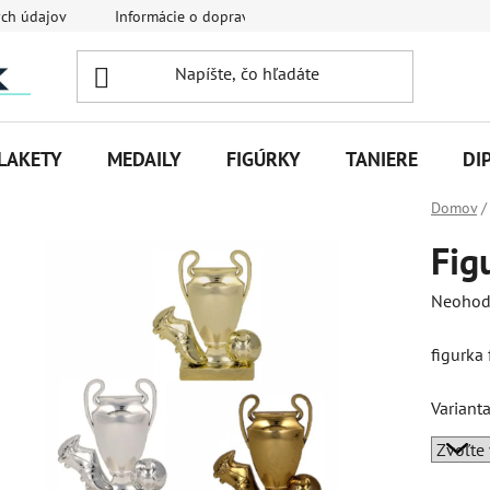
ch údajov
Informácie o doprave
Veľkoobchodná spolupráca
LAKETY
MEDAILY
FIGÚRKY
TANIERE
DI
Domov
/
Fig
Priemer
Neohod
hodnot
figurka
produk
je
Variant
0,0
z
5