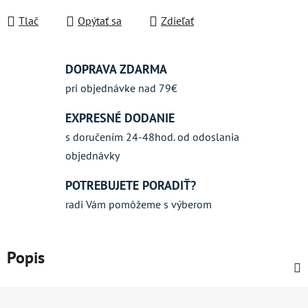
Jednotková cena:
Tlač
Opýtať sa
Zdieľať
DOPRAVA ZDARMA
pri objednávke nad 79€
EXPRESNÉ DODANIE
s doručením 24-48hod. od odoslania
objednávky
POTREBUJETE PORADIŤ?
radi Vám pomôžeme s výberom
Popis
Z