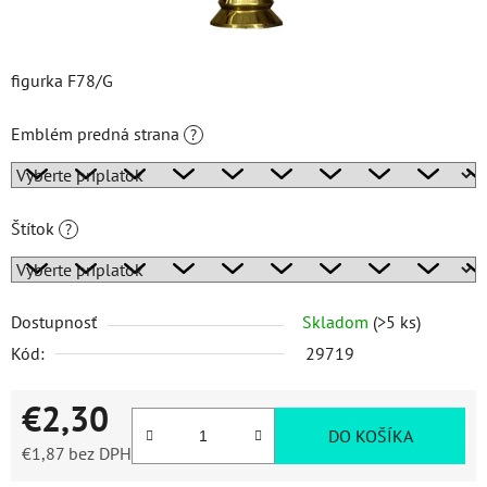
figurka F78/G
Emblém predná strana
?
Štítok
?
Dostupnosť
Skladom
(>5 ks)
Kód:
29719
€2,30
DO KOŠÍKA
€1,87
bez DPH