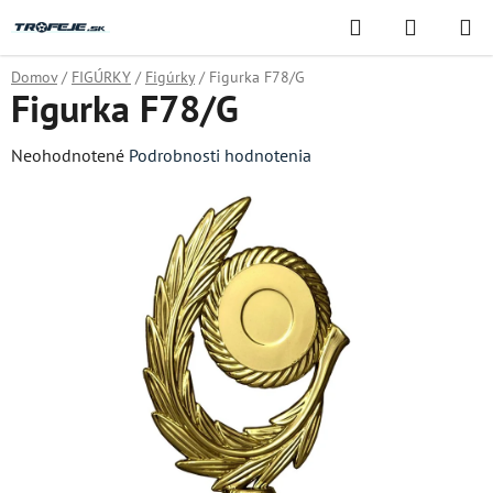
Prejsť
Hľadať
NÁKUP
na
KOŠÍK
obsah
Domov
/
FIGÚRKY
/
Figúrky
/
Figurka F78/G
Figurka F78/G
Priemerné
Neohodnotené
Podrobnosti hodnotenia
hodnotenie
produktu
je
0,0
z
5
hviezdičiek.