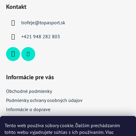
á
Kontakt
p
ä
trofeje
@
topasport.sk
t
i
+421 948 282 803
e
Informácie pre vás
Obchodné podmienky
Podmienky ochrany osobných údajov
Informácie o doprave
Veľkoobchodná spolupráca
Tento web používa súbory cookie. Ďalším prechádzaním
tohto webu vyjadrujete súhlas s ich používaním. Viac