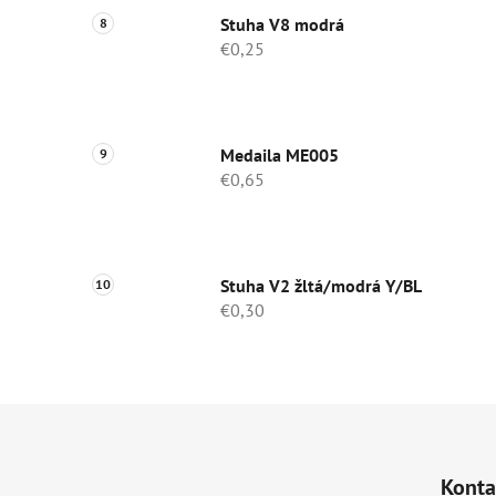
Stuha V8 modrá
€0,25
Medaila ME005
€0,65
Stuha V2 žltá/modrá Y/BL
€0,30
Z
á
Konta