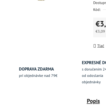
Dostup
hviezdič
Kód:
€3
€3,09
Jednot
Tlač
EXPRESNÉ D
DOPRAVA ZDARMA
s doručením 2
pri objednávke nad 79€
od odoslania
objednávky
Popis