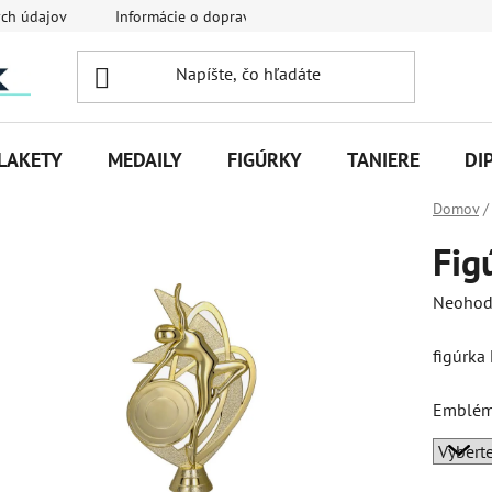
ch údajov
Informácie o doprave
Veľkoobchodná spolupráca
LAKETY
MEDAILY
FIGÚRKY
TANIERE
DI
Domov
/
Fig
Priemer
Neohod
hodnot
figúrka
produk
je
Emblém
0,0
z
5