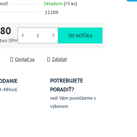
nosť
Skladom
(>5 ks)
iek.
22209
,80
DO KOŠÍKA
bez DPH
ková cena:
Opýtať sa
Zdieľať
POTREBUJETE
ODANIE
PORADIŤ?
4-48hod.
radi Vám pomôžeme s
výberom