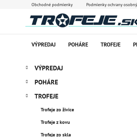
Prejsť
Obchodné podmienky
Podmienky ochrany osobný
na
obsah
VÝPREDAJ
POHÁRE
TROFEJE
P
B
K
Preskočiť
VÝPREDAJ
a
o
kategórie
t
č
POHÁRE
e
n
g
ý
TROFEJE
ó
p
r
Trofeje zo živice
i
a
e
n
Trofeje z kovu
e
l
Trofeje zo skla