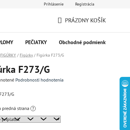
Prihlásenie
Registrácia
PRÁZDNY KOŠÍK
NÁKUPNÝ
KOŠÍK
PLOMY
PEČIATKY
Obchodné podmienky
Kon
FIGÚRKY
/
Figúrky
/
Figúrka F273/G
úrka F273/G
né
notené
Podrobnosti hodnotenia
enie
 F273/G
tu
 predná strana
?