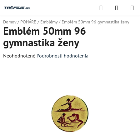
Prejsť
Hľadať
NÁKUP
na
KOŠÍK
obsah
Domov
/
POHÁRE
/
Emblémy
/
Emblém 50mm 96 gymnastika ženy
Emblém 50mm 96
gymnastika ženy
Priemerné
Neohodnotené
Podrobnosti hodnotenia
hodnotenie
produktu
je
0,0
z
5
hviezdičiek.