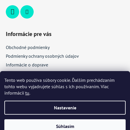
Informácie pre vás
Obchodné podmienky
Podmienky ochrany osobných údajov
Informácie o doprave
Veľkoobchodná spolupráca
Tento web používa súbory cookie. Ďalším prechádzaním
tohto webu vyjadrujete súhlas s ich používaním. Viac
Facebook
informácií
tu
.
Nastavenie
Súhlasím
Vytvoril Shoptet