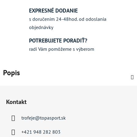
EXPRESNÉ DODANIE
s doručením 24-48hod. od odoslania
objednávky
POTREBUJETE PORADIŤ?
radi Vám pomôžeme s výberom
Popis
Z
á
Kontakt
p
ä
trofeje
@
topasport.sk
t
i
+421 948 282 803
e