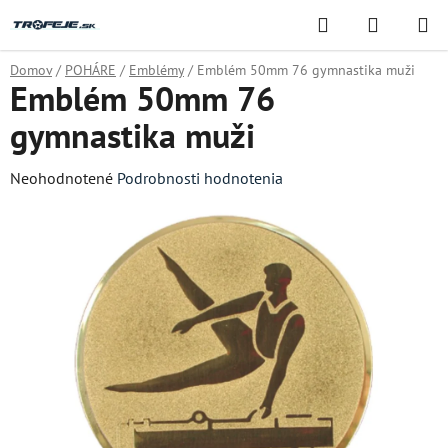
Prejsť
Hľadať
NÁKUP
na
KOŠÍK
obsah
Domov
/
POHÁRE
/
Emblémy
/
Emblém 50mm 76 gymnastika muži
Emblém 50mm 76
gymnastika muži
Priemerné
Neohodnotené
Podrobnosti hodnotenia
hodnotenie
produktu
je
0,0
z
5
hviezdičiek.