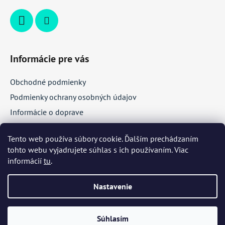
Informácie pre vás
Obchodné podmienky
Podmienky ochrany osobných údajov
Informácie o doprave
Veľkoobchodná spolupráca
Tento web používa súbory cookie. Ďalším prechádzaním
tohto webu vyjadrujete súhlas s ich používaním. Viac
Facebook
informácií
tu
.
Nastavenie
Súhlasím
Vytvoril Shoptet