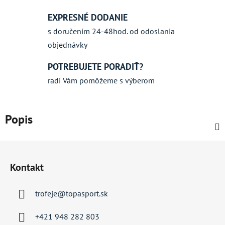
EXPRESNÉ DODANIE
s doručením 24-48hod. od odoslania
objednávky
POTREBUJETE PORADIŤ?
radi Vám pomôžeme s výberom
Popis
Z
á
Kontakt
p
ä
trofeje
@
topasport.sk
t
i
+421 948 282 803
e