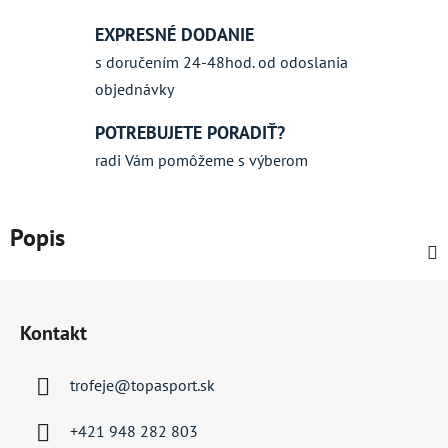
EXPRESNÉ DODANIE
s doručením 24-48hod. od odoslania
objednávky
POTREBUJETE PORADIŤ?
radi Vám pomôžeme s výberom
Popis
Z
á
Kontakt
p
ä
trofeje
@
topasport.sk
t
i
+421 948 282 803
e