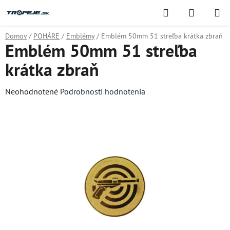
Prejsť
Hľadať
NÁKUP
na
KOŠÍK
obsah
Domov
/
POHÁRE
/
Emblémy
/
Emblém 50mm 51 streľba krátka zbraň
Emblém 50mm 51 streľba
krátka zbraň
Priemerné
Neohodnotené
Podrobnosti hodnotenia
hodnotenie
produktu
je
0,0
z
5
hviezdičiek.