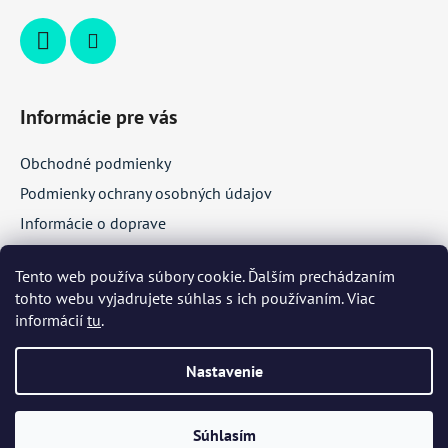
Informácie pre vás
Obchodné podmienky
Podmienky ochrany osobných údajov
Informácie o doprave
Veľkoobchodná spolupráca
Tento web používa súbory cookie. Ďalším prechádzaním
tohto webu vyjadrujete súhlas s ich používaním. Viac
Facebook
informácií
tu
.
Nastavenie
Súhlasím
Vytvoril Shoptet