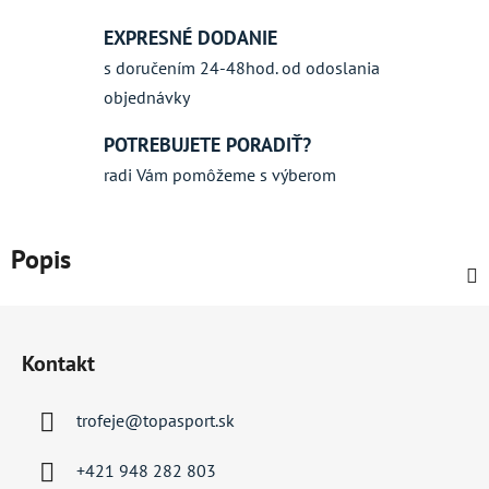
EXPRESNÉ DODANIE
s doručením 24-48hod. od odoslania
objednávky
POTREBUJETE PORADIŤ?
radi Vám pomôžeme s výberom
Popis
Z
á
Kontakt
p
ä
trofeje
@
topasport.sk
t
i
+421 948 282 803
e