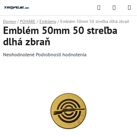
Prejsť
Hľadať
NÁKUP
na
KOŠÍK
obsah
Domov
/
POHÁRE
/
Emblémy
/
Emblém 50mm 50 streľba dlhá zbraň
Emblém 50mm 50 streľba
dlhá zbraň
Priemerné
Neohodnotené
Podrobnosti hodnotenia
hodnotenie
produktu
je
0,0
z
5
hviezdičiek.