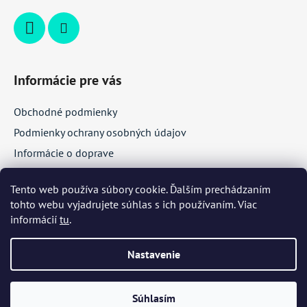
Informácie pre vás
Obchodné podmienky
Podmienky ochrany osobných údajov
Informácie o doprave
Veľkoobchodná spolupráca
Tento web používa súbory cookie. Ďalším prechádzaním
tohto webu vyjadrujete súhlas s ich používaním. Viac
Facebook
informácií
tu
.
Nastavenie
Súhlasím
Vytvoril Shoptet