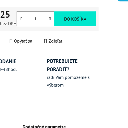
,25
iek.
DO KOŠÍKA
 bez DPH
ková cena:
Opýtať sa
Zdieľať
POTREBUJETE
ODANIE
PORADIŤ?
4-48hod.
radi Vám pomôžeme s
výberom
Dodatočné parametre