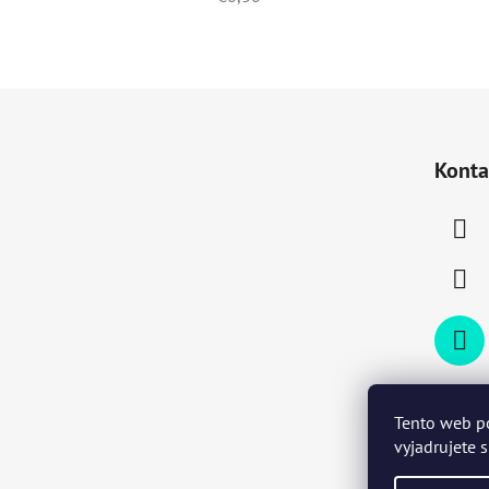
Z
á
Konta
p
ä
t
i
e
Tento web p
vyjadrujete 