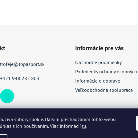
kt
Informácie pre vás
Obchodné podmienky
trofeje
@
topasport.sk
Podmienky ochrany osobných
+421 948 282 803
Informácie o doprave
Veľkoobchodná spolupráca
oužíva súbory cookie. Ďalším prechádzaním tohto webu
súhlas s ich používaním. Viac informácií
tu
.