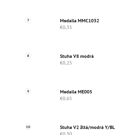
Medaila MMC1032
€0,35
Stuha V8 modrá
€0,25
Medaila ME005
€0,65
Stuha V2 žltá/modrá Y/BL
€0,30