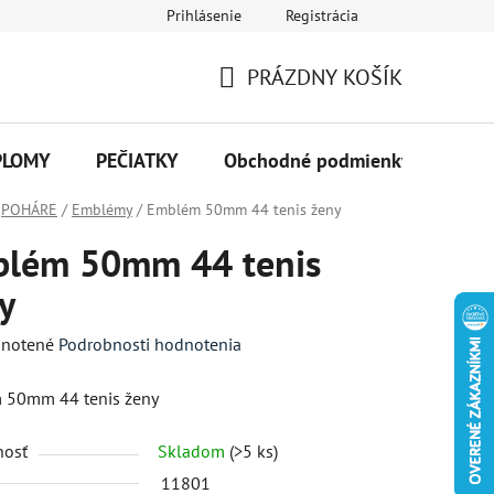
Prihlásenie
Registrácia
PRÁZDNY KOŠÍK
NÁKUPNÝ
KOŠÍK
PLOMY
PEČIATKY
Obchodné podmienky
Kon
POHÁRE
/
Emblémy
/
Emblém 50mm 44 tenis ženy
lém 50mm 44 tenis
y
né
notené
Podrobnosti hodnotenia
enie
 50mm 44 tenis ženy
tu
nosť
Skladom
(>5 ks)
11801