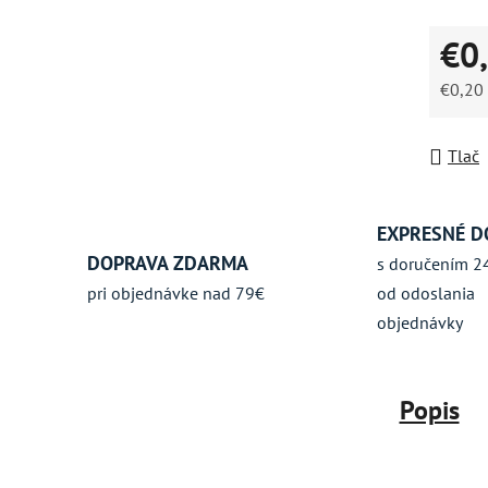
5
€0
hviezdič
€0,20
Jednot
Tlač
EXPRESNÉ D
DOPRAVA ZDARMA
s doručením 2
pri objednávke nad 79€
od odoslania
objednávky
Popis