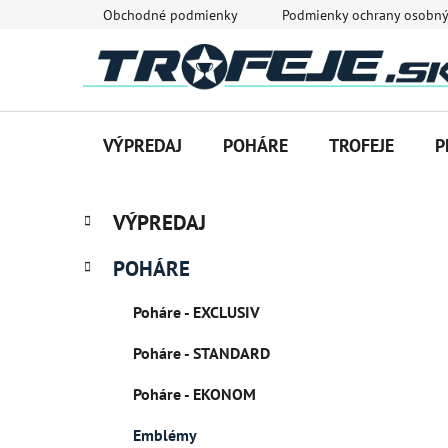
Prejsť
Obchodné podmienky
Podmienky ochrany osobný
na
obsah
VÝPREDAJ
POHÁRE
TROFEJE
P
B
K
Preskočiť
VÝPREDAJ
a
o
kategórie
t
č
POHÁRE
e
n
g
ý
Poháre - EXCLUSIV
ó
p
r
Poháre - STANDARD
i
a
e
n
Poháre - EKONOM
e
Emblémy
l