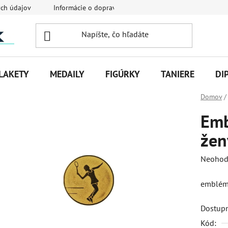
ch údajov
Informácie o doprave
Veľkoobchodná spolupráca
LAKETY
MEDAILY
FIGÚRKY
TANIERE
DI
Domov
/
Emb
žen
Priemer
Neohod
hodnot
emblém
produk
je
Dostup
0,0
Kód:
z