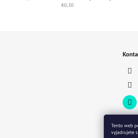
€0,30
Z
á
Konta
p
ä
t
i
e
Tento web p
vyjadrujete 