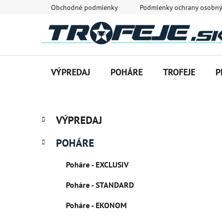
Prejsť
Obchodné podmienky
Podmienky ochrany osobný
na
obsah
VÝPREDAJ
POHÁRE
TROFEJE
P
B
K
Preskočiť
VÝPREDAJ
a
o
kategórie
t
č
POHÁRE
e
n
g
ý
Poháre - EXCLUSIV
ó
p
r
Poháre - STANDARD
i
a
e
n
Poháre - EKONOM
e