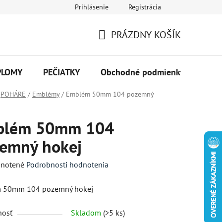
Prihlásenie
Registrácia
PRÁZDNY KOŠÍK
NÁKUPNÝ
KOŠÍK
PLOMY
PEČIATKY
Obchodné podmienky
Kon
POHÁRE
/
Emblémy
/
Emblém 50mm 104 pozemný
blém 50mm 104
emný hokej
né
notené
Podrobnosti hodnotenia
enie
 50mm 104 pozemný hokej
tu
nosť
Skladom
(>5 ks)