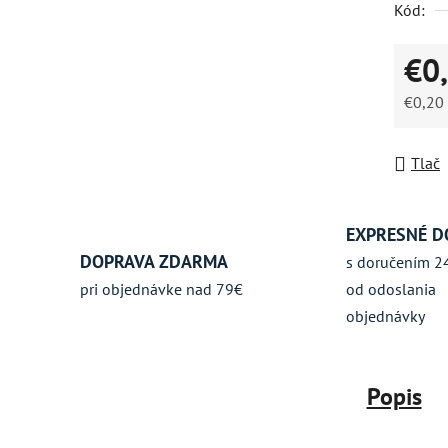
Kód:
z
5
€0
hviezdič
€0,20
Jednot
Tlač
EXPRESNÉ D
DOPRAVA ZDARMA
s doručením 2
pri objednávke nad 79€
od odoslania
objednávky
Popis