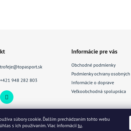
kt
Informácie pre vás
Obchodné podmienky
trofeje
@
topasport.sk
Podmienky ochrany osobných
+421 948 282 803
Informácie o doprave
Veľkoobchodná spolupráca
oužíva súbory cookie. Ďalším prechádzaním tohto webu
súhlas s ich používaním. Viac informácií
tu
.