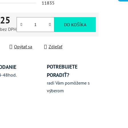
11835
,25
iek.
DO KOŠÍKA
 bez DPH
ková cena:
Opýtať sa
Zdieľať
POTREBUJETE
ODANIE
PORADIŤ?
4-48hod.
radi Vám pomôžeme s
výberom