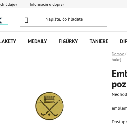
ch údajov
Informácie o doprave
Veľkoobchodná spolupráca
LAKETY
MEDAILY
FIGÚRKY
TANIERE
DI
Domov
/
hokej
Em
poz
Priemer
Neohod
hodnot
emblém
produk
je
Dostup
0,0