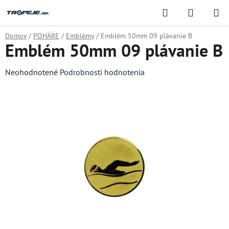
Prejsť
Hľadať
NÁKUP
na
KOŠÍK
obsah
Domov
/
POHÁRE
/
Emblémy
/
Emblém 50mm 09 plávanie B
Emblém 50mm 09 plávanie B
Priemerné
Neohodnotené
Podrobnosti hodnotenia
hodnotenie
produktu
je
0,0
z
5
hviezdičiek.