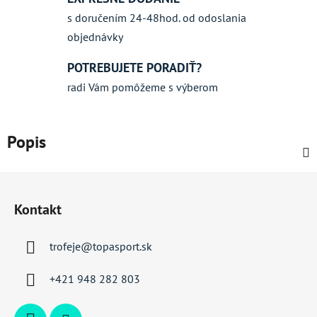
s doručením 24-48hod. od odoslania
objednávky
POTREBUJETE PORADIŤ?
radi Vám pomôžeme s výberom
Popis
Z
á
Kontakt
p
ä
trofeje
@
topasport.sk
t
i
+421 948 282 803
e