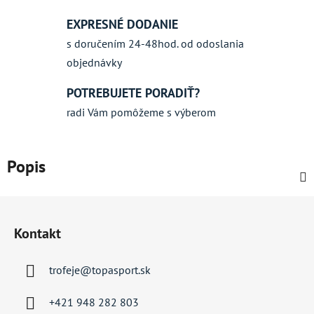
EXPRESNÉ DODANIE
s doručením 24-48hod. od odoslania
objednávky
POTREBUJETE PORADIŤ?
radi Vám pomôžeme s výberom
Popis
Z
á
Kontakt
p
ä
trofeje
@
topasport.sk
t
i
+421 948 282 803
e