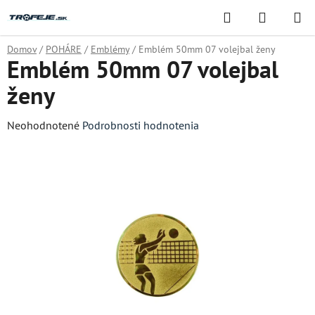
Prejsť
Hľadať
NÁKUP
na
KOŠÍK
obsah
Domov
/
POHÁRE
/
Emblémy
/
Emblém 50mm 07 volejbal ženy
Emblém 50mm 07 volejbal
ženy
Priemerné
Neohodnotené
Podrobnosti hodnotenia
hodnotenie
produktu
je
0,0
z
5
hviezdičiek.