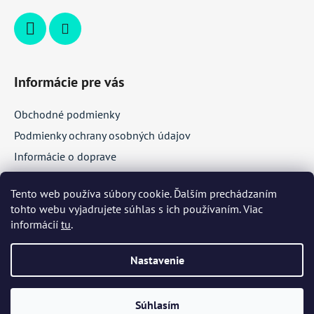
Informácie pre vás
Obchodné podmienky
Podmienky ochrany osobných údajov
Informácie o doprave
Veľkoobchodná spolupráca
Tento web používa súbory cookie. Ďalším prechádzaním
tohto webu vyjadrujete súhlas s ich používaním. Viac
Facebook
informácií
tu
.
Nastavenie
Súhlasím
Vytvoril Shoptet