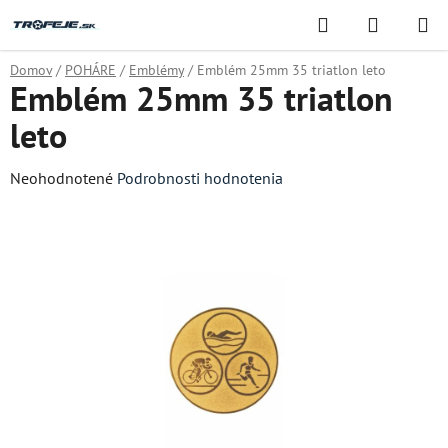
Prejsť
Hľadať
NÁKUP
na
KOŠÍK
obsah
Domov
/
POHÁRE
/
Emblémy
/
Emblém 25mm 35 triatlon leto
Emblém 25mm 35 triatlon
leto
Priemerné
Neohodnotené
Podrobnosti hodnotenia
hodnotenie
produktu
je
0,0
z
5
hviezdičiek.