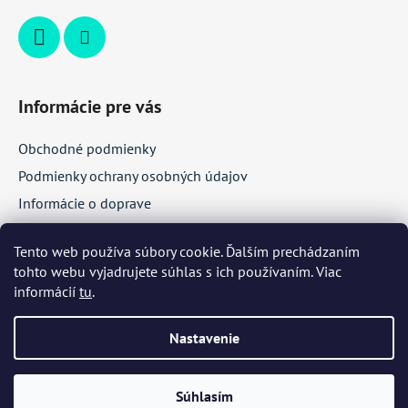
Informácie pre vás
Obchodné podmienky
Podmienky ochrany osobných údajov
Informácie o doprave
Veľkoobchodná spolupráca
Tento web používa súbory cookie. Ďalším prechádzaním
tohto webu vyjadrujete súhlas s ich používaním. Viac
Facebook
informácií
tu
.
Nastavenie
Súhlasím
Vytvoril Shoptet