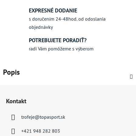
EXPRESNÉ DODANIE
s doručením 24-48hod. od odoslania
objednávky
POTREBUJETE PORADIŤ?
radi Vám pomôžeme s výberom
Popis
Z
á
Kontakt
p
ä
trofeje
@
topasport.sk
t
i
+421 948 282 803
e